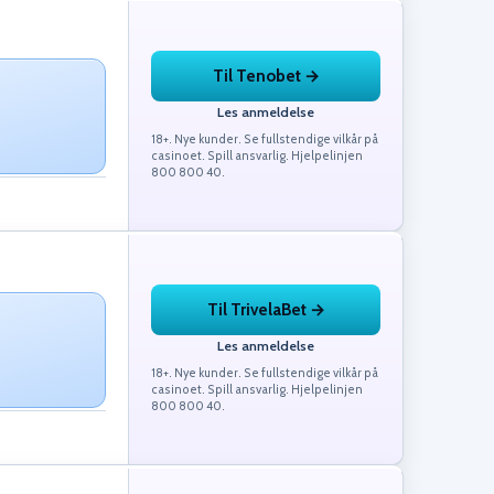
Til Tenobet →
Les anmeldelse
18+. Nye kunder. Se fullstendige vilkår på
casinoet. Spill ansvarlig. Hjelpelinjen
800 800 40.
Til TrivelaBet →
Les anmeldelse
18+. Nye kunder. Se fullstendige vilkår på
casinoet. Spill ansvarlig. Hjelpelinjen
800 800 40.