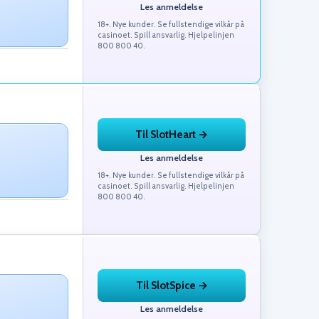
Les anmeldelse
18+. Nye kunder. Se fullstendige vilkår på
casinoet. Spill ansvarlig. Hjelpelinjen
800 800 40.
Til SlotHeart →
Les anmeldelse
18+. Nye kunder. Se fullstendige vilkår på
casinoet. Spill ansvarlig. Hjelpelinjen
800 800 40.
Til SlotSpice →
Les anmeldelse