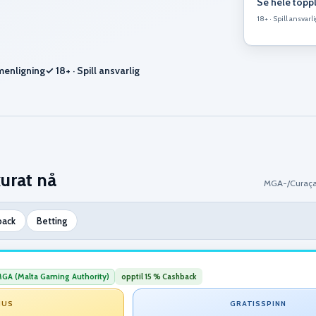
Se hele topp
18+ · Spill ansvarli
enligning
✓ 18+ · Spill ansvarlig
urat nå
MGA-/Curaçao-
back
Betting
GA (Malta Gaming Authority)
opptil 15 % Cashback
NUS
GRATISSPINN