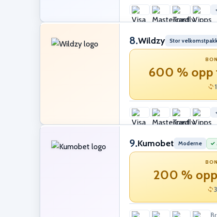
8.
Wildzy
Stor velkomstpak
BO
600 % opp 
9.
Kumobet
✓ 
Moderne
BO
200 % opp 
Br