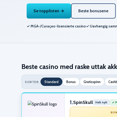
Se topplisten →
Beste bonusene
✓ MGA-/Curaçao-lisensierte casino
✓ Uavhengig samm
Beste casino med raske uttak akk
Standard
Bonus
Gratisspinn
Cash
SORTER:
1.
SpinSkull
✓ M
Helt nytt
BO