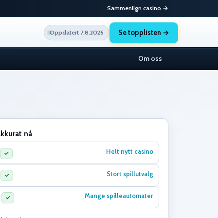
Sammenlign casino →
Se topplisten →
Oppdatert 7.8.2026
Om oss
kkurat nå
Helt nytt casino
l
✓
Stort spillutvalg
t
✓
Mange spilleautomater
e
✓