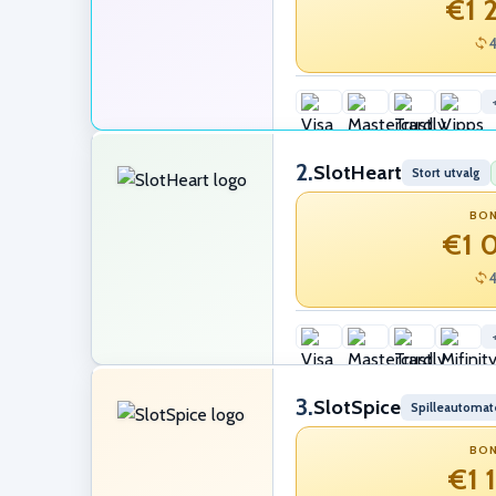
€1 
2.
SlotHeart
Stort utvalg
BO
€1 
3.
SlotSpice
Spilleautomat
BO
€1 