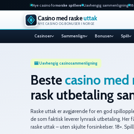
Nye casino for
norske spillere
Uavhengig sammenligning
18
Casino med raske
uttak
NYE CASINO OG BONUSER I NORGE
Casinoer
Sammenlign
Bonuser
Spill
🎰 Uavhengig casinosammenligning
Beste
casino med 
rask utbetaling s
Raske uttak er avgjørende for en god spillopple
de som faktisk leverer lynrask utbetaling. Her 
raske uttak – uten skjulte forsinkelser. 18+. Sp