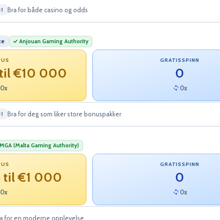
Bra for både casino og odds
+1
✓ Anjouan Gaming Authority
ke
NUS
GRATISSPINN
til €10 000
0
10x
0x
Bra for deg som liker store bonuspakker
+1
MGA (Malta Gaming Authority)
NUS
GRATISSPINN
til €1 000
0
30x
0x
a for en moderne opplevelse