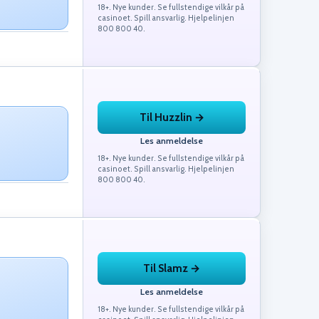
18+. Nye kunder. Se fullstendige vilkår på
casinoet. Spill ansvarlig. Hjelpelinjen
800 800 40.
Til Huzzlin →
Les anmeldelse
18+. Nye kunder. Se fullstendige vilkår på
casinoet. Spill ansvarlig. Hjelpelinjen
800 800 40.
Til Slamz →
Les anmeldelse
18+. Nye kunder. Se fullstendige vilkår på