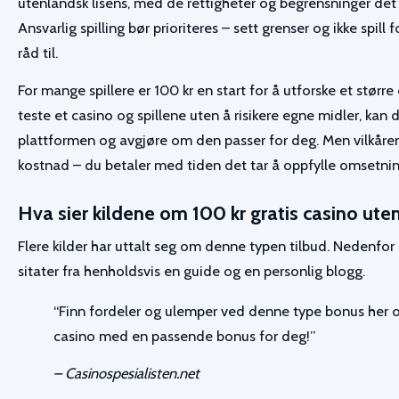
utenlandsk lisens, med de rettigheter og begrensninger det
Ansvarlig spilling bør prioriteres – sett grenser og ikke spill
råd til.
For mange spillere er 100 kr en start for å utforske et størr
teste et casino og spillene uten å risikere egne midler, kan 
plattformen og avgjøre om den passer for deg. Men vilkårene
kostnad – du betaler med tiden det tar å oppfylle omsetni
Hva sier kildene om 100 kr gratis casino ute
Flere kilder har uttalt seg om denne typen tilbud. Nedenfor 
sitater fra henholdsvis en guide og en personlig blogg.
“Finn fordeler og ulemper ved denne type bonus her o
casino med en passende bonus for deg!”
– Casinospesialisten.net