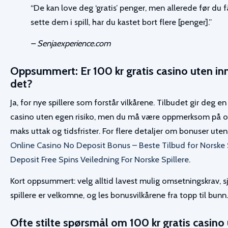
“De kan love deg ‘gratis’ penger, men allerede før du få
sette dem i spill, har du kastet bort flere [penger].”
– Senjaexperience.com
Oppsummert: Er 100 kr gratis casino uten in
det?
Ja, for nye spillere som forstår vilkårene. Tilbudet gir deg en 
casino uten egen risiko, men du må være oppmerksom på o
maks uttak og tidsfrister. For flere detaljer om bonuser uten
Online Casino No Deposit Bonus – Beste Tilbud for Norske 
Deposit Free Spins Veiledning For Norske Spillere
.
Kort oppsummert: velg alltid lavest mulig omsetningskrav, 
spillere er velkomne, og les bonusvilkårene fra topp til bunn.
Ofte stilte spørsmål om 100 kr gratis casino