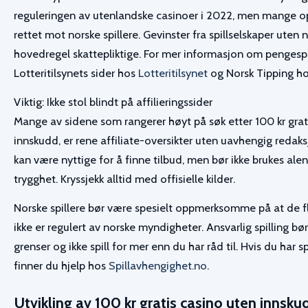
reguleringen av utenlandske casinoer i 2022, men mange op
rettet mot norske spillere. Gevinster fra spillselskaper uten 
hovedregel skattepliktige. For mer informasjon om pengespil
Lotteritilsynets sider hos
Lotteritilsynet
og Norsk Tipping h
Viktig: Ikke stol blindt på affilieringssider
Mange av sidene som rangerer høyt på søk etter 100 kr grat
innskudd, er rene affiliate-oversikter uten uavhengig redaksj
kan være nyttige for å finne tilbud, men bør ikke brukes ale
trygghet. Kryssjekk alltid med offisielle kilder.
Norske spillere bør være spesielt oppmerksomme på at de f
ikke er regulert av norske myndigheter. Ansvarlig spilling bør 
grenser og ikke spill for mer enn du har råd til. Hvis du har s
finner du hjelp hos
Spillavhengighet.no
.
Utvikling av 100 kr gratis casino uten innsku