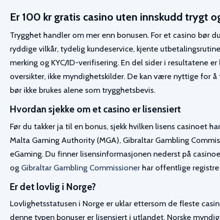
Er 100 kr gratis casino uten innskudd trygt og
Trygghet handler om mer enn bonusen. For et casino bør du 
ryddige vilkår, tydelig kundeservice, kjente utbetalingsrutiner
merking og KYC/ID-verifisering. En del sider i resultatene er 
oversikter, ikke myndighetskilder. De kan være nyttige for å
bør ikke brukes alene som trygghetsbevis.
Hvordan sjekke om et casino er lisensiert
Før du takker ja til en bonus, sjekk hvilken lisens casinoet ha
Malta Gaming Authority (MGA), Gibraltar Gambling Commis
eGaming. Du finner lisensinformasjonen nederst på casinoe
og
Gibraltar Gambling Commissioner
har offentlige registre
Er det lovlig i Norge?
Lovlighetsstatusen i Norge er uklar ettersom de fleste casin
denne typen bonuser er lisensiert i utlandet. Norske myndig