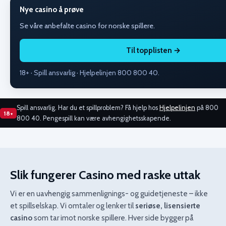
Nye casino å prøve
Se våre anbefalte casino for norske spillere.
Til topplisten →
18+ · Spill ansvarlig · Hjelpelinjen 800 800 40.
Spill ansvarlig. Har du et spillproblem? Få hjelp hos
Hjelpelinjen
på 800
18+
800 40. Pengespill kan være avhengighetsskapende.
Slik fungerer Casino med raske uttak
Vi er en uavhengig sammenlignings- og guidetjeneste – ikke
et spillselskap. Vi omtaler og lenker til
seriøse, lisensierte
casino
som tar imot norske spillere. Hver side bygger på