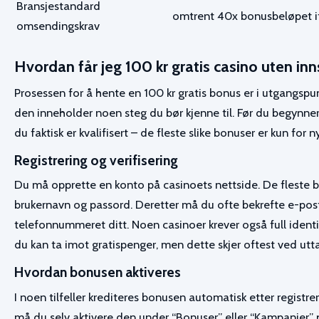
Bransjestandard
omtrent 40x bonusbeløpet ifø
omsendingskrav
Hvordan får jeg 100 kr gratis casino uten in
Prosessen for å hente en 100 kr gratis bonus er i utgangspu
den inneholder noen steg du bør kjenne til. Før du begynner,
du faktisk er kvalifisert – de fleste slike bonuser er kun for ny
Registrering og verifisering
Du må opprette en konto på casinoets nettside. De fleste 
brukernavn og passord. Deretter må du ofte bekrefte e-post
telefonnummeret ditt. Noen casinoer krever også full identit
du kan ta imot gratispenger, men dette skjer oftest ved utta
Hvordan bonusen aktiveres
I noen tilfeller krediteres bonusen automatisk etter registre
må du selv aktivere den under “Bonuser” eller “Kampanjer” 