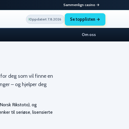
Sammenlign casino →
Se topplisten →
Oppdatert 7.8.2026
Om oss
or deg som vil finne en
inger – og hjelper deg
 Norsk Rikstoto), og
ker til seriøse, lisensierte