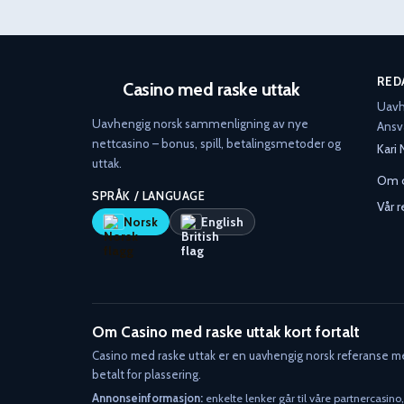
RED
Casino med raske uttak
Uavh
Uavhengig norsk sammenligning av nye
Ansva
nettcasino – bonus, spill, betalingsmetoder og
Kari
uttak.
Om 
SPRÅK / LANGUAGE
Vår 
Norsk
English
Om Casino med raske uttak kort fortalt
Casino med raske uttak er en uavhengig norsk referanse med
betalt for plassering.
Annonseinformasjon:
enkelte lenker går til våre partnercasino,