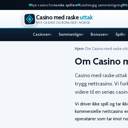
Nye casino for
norske spillere
Uavhengig sammenligning
18
Casino med raske
uttak
NYE CASINO OG BONUSER I NORGE
Casinoer
Sammenlign
Bonuser
Spill
Hjem
›
Om Casino med raske utt
Om Casino m
Casino med raske uttak 
trygg
nettcasino
. Vi fo
videre til en seriøs casin
Vi driver ikke spill og tar 
kommersielle nettcasino er 
operatører som tar imot nor