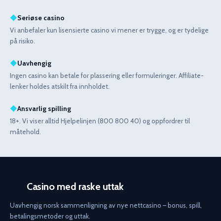
◆
Seriøse casino
Vi anbefaler kun lisensierte casino vi mener er trygge, og er tydelige
på risiko.
◆
Uavhengig
Ingen casino kan betale for plassering eller formuleringer. Affiliate-
lenker holdes atskilt fra innholdet.
◆
Ansvarlig spilling
18+. Vi viser alltid Hjelpelinjen (800 800 40) og oppfordrer til
måtehold.
Casino med raske uttak
Uavhengig norsk sammenligning av nye nettcasino – bonus, spill,
betalingsmetoder og uttak.