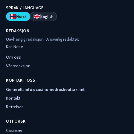
SPRÅK / LANGUAGE
Norsk
English
REDAKSJON
Uavhengig redaksjon · Ansvarlig redaktør:
Kari Nese
Om oss
Vår redaksjon
KONTAKT OSS
Generelt: info@casinomedraskeuttak.net
Kontakt
Rettelser
UTFORSK
Casinoer