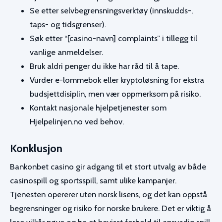
Se etter selvbegrensningsverktøy (innskudds-,
taps- og tidsgrenser).
Søk etter “[casino-navn] complaints” i tillegg til
vanlige anmeldelser.
Bruk aldri penger du ikke har råd til å tape.
Vurder e-lommebok eller kryptoløsning for ekstra
budsjettdisiplin, men vær oppmerksom på risiko.
Kontakt nasjonale hjelpetjenester som
Hjelpelinjen.no ved behov.
Konklusjon
Bankonbet casino gir adgang til et stort utvalg av både
casinospill og sportsspill, samt ulike kampanjer.
Tjenesten opererer uten norsk lisens, og det kan oppstå
begrensninger og risiko for norske brukere. Det er viktig å
lese vilkår nøye og ha et bevisst forhold til ansvarlig spill.