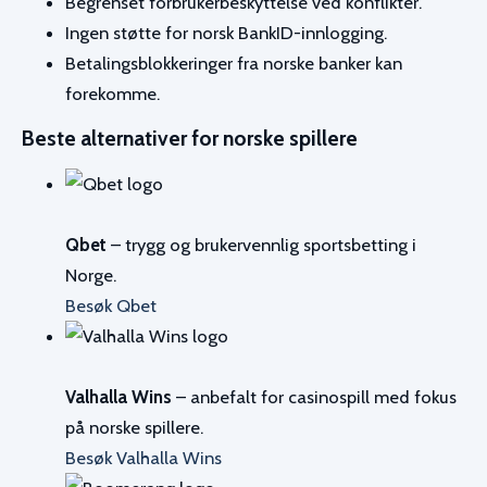
Begrenset forbrukerbeskyttelse ved konflikter.
Ingen støtte for norsk BankID-innlogging.
Betalingsblokkeringer fra norske banker kan
forekomme.
Beste alternativer for norske spillere
Qbet
– trygg og brukervennlig sportsbetting i
Norge.
Besøk Qbet
Valhalla Wins
– anbefalt for casinospill med fokus
på norske spillere.
Besøk Valhalla Wins