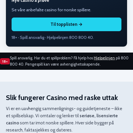
Nye casino å prøve
Se våre anbefalte casino for norske spillere.
Til topplisten →
18+ · Spill ansvarlig · Hjelpelinjen 800 800 40.
Spill ansvarlig. Har du et spillproblem? Få hjelp hos
Hjelpelinjen
på 800
18+
800 40. Pengespill kan være avhengighetsskapende.
Slik fungerer Casino med raske uttak
Vi er en uavhengig sammenlignings- og guidetjeneste – ikke
et spillselskap. Vi omtaler og lenker til
seriøse, lisensierte
casino
som tar imot norske spillere. Hver side bygger på
research, faktasjekkes og dateres.