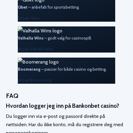
Qbet
– anbefalt for sportsbetting.
Besøk Qbet
Valhalla Wins
– godt valg for casinospill.
Besøk Valhalla Wins
Boomerang
– passer for både casino og betting.
Besøk Boomerang
FAQ
Hvordan logger jeg inn på Bankonbet casino?
Du logger inn via e-post og passord direkte på
nettsiden. Har du ikke konto, må du registrere deg med
personopplysninger.