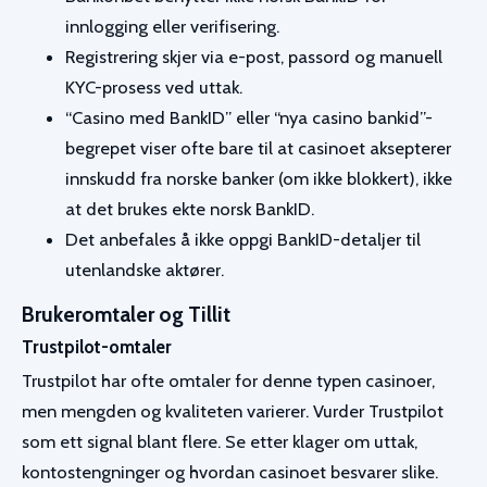
innlogging eller verifisering.
Registrering skjer via e-post, passord og manuell
KYC-prosess ved uttak.
“Casino med BankID” eller “nya casino bankid”-
begrepet viser ofte bare til at casinoet aksepterer
innskudd fra norske banker (om ikke blokkert), ikke
at det brukes ekte norsk BankID.
Det anbefales å ikke oppgi BankID-detaljer til
utenlandske aktører.
Brukeromtaler og Tillit
Trustpilot-omtaler
Trustpilot har ofte omtaler for denne typen casinoer,
men mengden og kvaliteten varierer. Vurder Trustpilot
som ett signal blant flere. Se etter klager om uttak,
kontostengninger og hvordan casinoet besvarer slike.