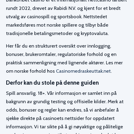
rundt 2022, drevet av Rabidi N.V. og kjent for et bredt
utvalg av casinospill og sportsbook. Nettstedet
markedsføres mot norske spillere og tilbyr både
tradisjonelle betalingsmetoder og kryptovaluta.
Her får du en strukturert oversikt over innlogging,
bonuser, brukeromtaler, regulatoriske forhold og en
praktisk sammenligning med lignende aktører. Les mer
om norske forhold hos
Casinomedraskeuttak.net
.
Derfor kan du stole på denne guiden
Spill ansvarlig. 18+. Vår informasjon er samlet inn på
bakgrunn av grundig testing og offisielle kilder. Merk at
odds, bonuser og regler kan endres, så vi anbefaler å
sjekke direkte på casinoets nettsider for oppdatert
informasjon. Vi tar sikte på å gi nøyaktige og pålitelige