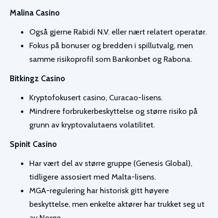
Malina Casino
Også gjerne Rabidi N.V. eller nært relatert operatør.
Fokus på bonuser og bredden i spillutvalg, men
samme risikoprofil som Bankonbet og Rabona.
Bitkingz Casino
Kryptofokusert casino, Curacao-lisens.
Mindrere forbrukerbeskyttelse og større risiko på
grunn av kryptovalutaens volatilitet.
Spinit Casino
Har vært del av større gruppe (Genesis Global),
tidligere assosiert med Malta-lisens.
MGA-regulering har historisk gitt høyere
beskyttelse, men enkelte aktører har trukket seg ut
av Norge.