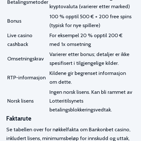
Betalingsmetoder
kryptovaluta (varierer etter marked)
100 % opptil 500 € + 200 free spins
Bonus
(typisk for nye spillere)
Live casino
For eksempel 20 % opptil 200 €
cashback
med 1x omsetning
Varierer etter bonus; detaljer er ikke
Omsetningskrav
spesifisert i tilgjengelige kilder.
Kildene gir begrenset informasjon
RTP-informasjon
om dette.
Ingen norsk lisens. Kan bli rammet av
Norsk lisens
Lotteritilsynets
betalingsblokkeringsvedtak.
Faktarute
Se tabellen over for nøkkelfakta om Bankonbet casino,
inkludert lisens, minimumsbeløp for innskudd og uttak,