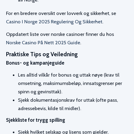
For en bredere oversikt over lovverk og sikkerhet, se
Casino I Norge 2025 Regulering Og Sikkerhet
.
Oppdatert liste over norske casinoer finner du hos
Norske Casino På Nett 2025 Guide
.
Praktiske Tips og Veiledning
Bonus- og kampanjeguide
Les alltid vilkår for bonus og uttak nøye (krav til
omsetning, maksimumsbeløp, innsatsgrenser per
spinn og gevinsttak).
Sjekk dokumentasjonskrav for uttak (ofte pass,
adressebevis, kilde til midler).
Sjekkliste for trygg spilling
Sjekk hvilket selskap og lisens som gjelder.