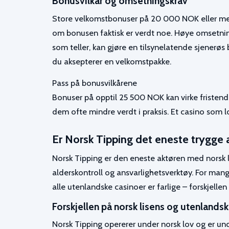
Bonusvilkår og omsetningskrav
Store velkomstbonuser på 20 000 NOK eller mer
om bonusen faktisk er verdt noe. Høye omsetnings
som teller, kan gjøre en tilsynelatende sjenerøs 
du aksepterer en velkomstpakke.
Pass på bonusvilkårene
Bonuser på opptil 25 500 NOK kan virke fristen
dem ofte mindre verdt i praksis. Et casino som l
Er Norsk Tipping det eneste trygge 
Norsk Tipping er den eneste aktøren med norsk li
alderskontroll og ansvarlighetsverktøy. For mange
alle utenlandske casinoer er farlige – forskjellen
Forskjellen på norsk lisens og utenlandsk
Norsk Tipping opererer under norsk lov og er under