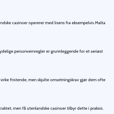
ndske casinoer opererer med lisens fra eksempelvis Malta
tydelige personvernregler er grunnleggende for et seriøst
virke fristende, men skjulte omsetningskrav gjør dem ofte
aktet, men få utenlandske casinoer tilbyr dette i praksis.