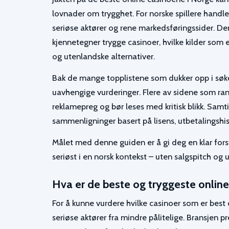
lovnader om trygghet. For norske spillere handle
seriøse aktører og rene markedsføringssider. D
kjennetegner trygge casinoer, hvilke kilder som 
og utenlandske alternativer.
Bak de mange topplistene som dukker opp i søker
uavhengige vurderinger. Flere av sidene som ran
reklamepreg og bør leses med kritisk blikk. Samti
sammenligninger basert på lisens, utbetalingshis
Målet med denne guiden er å gi deg en klar forst
seriøst i en norsk kontekst – uten salgspitch og u
Hva er de beste og tryggeste onlin
For å kunne vurdere hvilke casinoer som er best o
seriøse aktører fra mindre pålitelige. Bransjen p