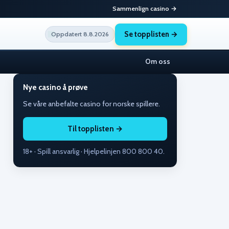
Sammenlign casino →
Se topplisten →
Oppdatert 8.8.2026
Om oss
Nye casino å prøve
Se våre anbefalte casino for norske spillere.
Til topplisten →
18+ · Spill ansvarlig · Hjelpelinjen 800 800 40.