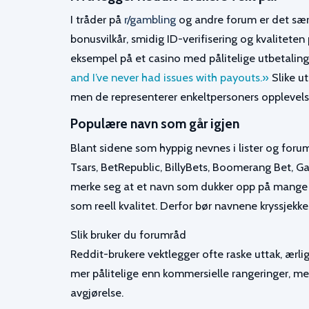
I tråder på
r/gambling
og andre forum er det særl
bonusvilkår, smidig ID-verifisering og kvalitete
eksempel på et casino med pålitelige utbetalinge
and I’ve never had issues with payouts.»
Slike ut
men de representerer enkeltpersoners opplevels
Populære navn som går igjen
Blant sidene som hyppig nevnes i lister og forum,
Tsars, BetRepublic, BillyBets, Boomerang Bet, G
merke seg at et navn som dukker opp på mange sa
som reell kvalitet. Derfor bør navnene kryssjek
Slik bruker du forumråd
Reddit-brukere vektlegger ofte raske uttak, ærlig
mer pålitelige enn kommersielle rangeringer, men 
avgjørelse.