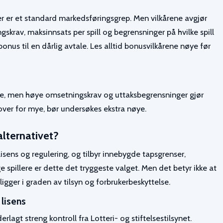
 er et standard markedsføringsgrep. Men vilkårene avgjør
krav, maksinnsats per spill og begrensninger på hvilke spill
bonus til en dårlig avtale. Les alltid bonusvilkårene nøye før
de, men høye omsetningskrav og uttaksbegrensninger gjør
over for mye, bør undersøkes ekstra nøye.
alternativet?
sens og regulering, og tilbyr innebygde tapsgrenser,
 spillere er dette det tryggeste valget. Men det betyr ikke at
 ligger i graden av tilsyn og forbrukerbeskyttelse.
 lisens
lagt streng kontroll fra Lotteri- og stiftelsestilsynet.