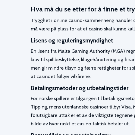
Hva må du se etter for å finne et tr
Trygghet i online casino-sammenheng handler om
må være på plass for at et casino skal kunne kall
Lisens og reguleringsmyndighet
En lisens fra Malta Gaming Authority (MGA) regn
krav til spillbeskyttelse, klagehåndtering og finan
men gir mindre tilsyn og færre rettigheter for spi
at casinoet følger vilkårene.
Betalingsmetoder og utbetalingstider
For norske spillere er tilgangen til betalingsmeto
Tipping, mens utenlandske casinoer tilbyr Visa, 
forutsigbare uttak er et av de viktigste tegnene
bilde av hvor raskt et casino faktisk betaler ut.