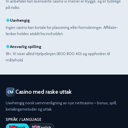
Vi anbefaler kun lisensierte casino vi mener er trygge, og er tydelige
på risiko.
◆
Uavhengig
Ingen casino kan betale for plassering eller formuleringer. Affiliate-
lenker holdes atskilt fra innholdet.
◆
Ansvarlig spilling
18+. Vi viser alltid Hjelpelinjen (800 800 40) og oppfordrer til
måtehold.
Casino med raske uttak
Uavhengig norsk sammenligning av nye nettcasino – bonus, spill,
betalingsmetoder og uttak.
SPRÅK / LANGUAGE
Norsk
English