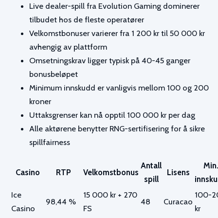
Live dealer-spill fra Evolution Gaming dominerer
tilbudet hos de fleste operatører
Velkomstbonuser varierer fra 1 200 kr til 50 000 kr
avhengig av plattform
Omsetningskrav ligger typisk på 40-45 ganger
bonusbeløpet
Minimum innskudd er vanligvis mellom 100 og 200
kroner
Uttaksgrenser kan nå opptil 100 000 kr per dag
Alle aktørene benytter RNG-sertifisering for å sikre
spillfairness
Antall
Min
Casino
RTP
Velkomstbonus
Lisens
spill
innsk
Ice
15 000 kr + 270
100-2
98,44 %
48
Curacao
Casino
FS
kr