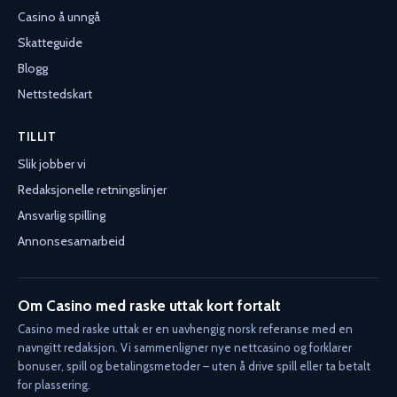
Casino å unngå
Skatteguide
Blogg
Nettstedskart
TILLIT
Slik jobber vi
Redaksjonelle retningslinjer
Ansvarlig spilling
Annonsesamarbeid
Om Casino med raske uttak kort fortalt
Casino med raske uttak er en uavhengig norsk referanse med en
navngitt redaksjon. Vi sammenligner nye nettcasino og forklarer
bonuser, spill og betalingsmetoder – uten å drive spill eller ta betalt
for plassering.