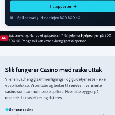
Til topplisten →
18+ · Spill ansvarlig · Hjelpelinjen 800 800 40.
Spill ansvarlig. Har du et spillproblem? Få hjelp hos
Hjelpelinjen
på 800
18+
800 40. Pengespill kan være avhengighetsskapende.
Slik fungerer Casino med raske uttak
Vi er en uavhengig sammenlignings- og guidetjeneste – ikke
et spillselskap. Vi omtaler og lenker til
seriøse, lisensierte
casino
som tar imot norske spillere. Hver side bygger på
research, faktasjekkes og dateres.
◆
Seriøse casino