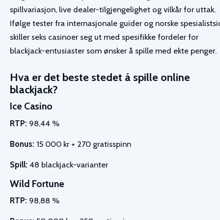
spillvariasjon, live dealer-tilgjengelighet og vilkår for uttak.
Ifølge tester fra internasjonale guider og norske spesialistsi
skiller seks casinoer seg ut med spesifikke fordeler for
blackjack-entusiaster som ønsker å spille med ekte penger.
Hva er det beste stedet å spille online
blackjack?
Ice Casino
RTP:
98,44 %
Bonus:
15 000 kr + 270 gratisspinn
Spill:
48 blackjack-varianter
Wild Fortune
RTP:
98,88 %