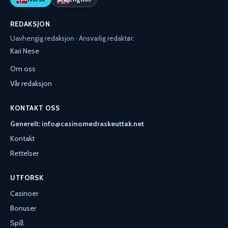
REDAKSJON
Uavhengig redaksjon · Ansvarlig redaktør:
Kari Nese
Om oss
Vår redaksjon
KONTAKT OSS
Generelt: info@casinomedraskeuttak.net
Kontakt
Rettelser
UTFORSK
Casinoer
Bonuser
Spill