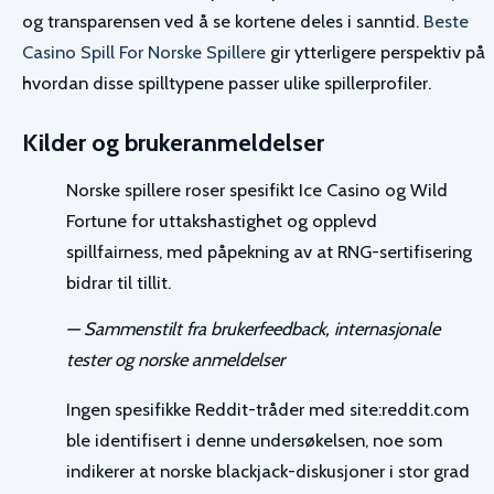
og transparensen ved å se kortene deles i sanntid.
Beste
Casino Spill For Norske Spillere
gir ytterligere perspektiv på
hvordan disse spilltypene passer ulike spillerprofiler.
Kilder og brukeranmeldelser
Norske spillere roser spesifikt Ice Casino og Wild
Fortune for uttakshastighet og opplevd
spillfairness, med påpekning av at RNG-sertifisering
bidrar til tillit.
— Sammenstilt fra brukerfeedback, internasjonale
tester og norske anmeldelser
Ingen spesifikke Reddit-tråder med site:reddit.com
ble identifisert i denne undersøkelsen, noe som
indikerer at norske blackjack-diskusjoner i stor grad