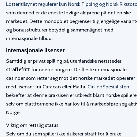
Lotteritilsynet regulerer kun Norsk Tipping og Norsk Rikstot
som dermed er de eneste lovlige aktørene på det norske
markedet. Dette monopolet begrenser tilgjengelige variant
og bonusstrukturer betydelig sammenlignet med
internasjonale tilbud.
Internasjonale lisenser
Samtidig er privat spilling på utenlandske nettsteder
straffefritt
for norske borgere. De fleste internasjonale
casinoer som retter seg mot det norske markedet opererer
med lisenser fra Curacao eller Malta.
CasinoSpesialisten
bekrefter at denne praksisen er utbredt blant norske spillere
selv om plattformene ikke har lov til å markedsføre seg aktiv
Norge.
Viktig om rettslig status
Selv om du som spiller ikke risikerer straff for å bruke