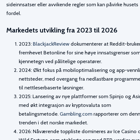
sideinnsatser eller avvikende regler som kan påvirke husets
fordel.
Markedets utvikling fra 2023 til 2026
2023
:
BlackjackReview
dokumenterer at Reddit-bruke
fremhevet Betonline for sine høye innsatsgrenser som
kjennetegn ved pålitelige operatører.
2024
: Økt fokus på mobiloptimalisering og app-vennl
nettsteder, med overgang fra nedlastbare programme
til nettleserbaserte løsninger.
2025
: Lansering av nye plattformer som Spinjo og Asi
med økt integrasjon av kryptovaluta som
betalingsmetode.
Gambling.com
rapporterer om den
trenden i det norske markedet.
2026
: Nåværende toppliste domineres av Ice Casino 
Wild Fortune, som etablerte seg med RTP-verdier ove