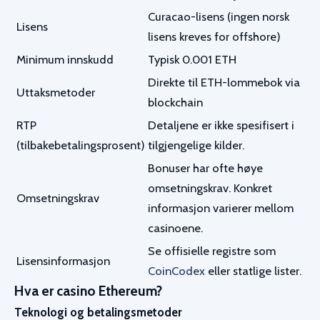
Curacao-lisens (ingen norsk
Lisens
lisens kreves for offshore)
Minimum innskudd
Typisk 0.001 ETH
Direkte til ETH-lommebok via
Uttaksmetoder
blockchain
RTP
Detaljene er ikke spesifisert i
(tilbakebetalingsprosent)
tilgjengelige kilder.
Bonuser har ofte høye
omsetningskrav. Konkret
Omsetningskrav
informasjon varierer mellom
casinoene.
Se offisielle registre som
Lisensinformasjon
CoinCodex
eller statlige lister.
Hva er casino Ethereum?
Teknologi og betalingsmetoder