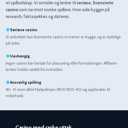
et spillselskap. Vi omtaler og lenker til
seriøse, lisensierte
casino
som tar imot norske spillere. Hver side bygger på
research, faktasjekkes og dateres.
◆
Seriøse casino
Vi anbefaler kun lisensierte casino vi mener er trygge, og er tydelige
på risiko.
◆
Uavhengig
Ingen casino kan betale for plassering eller formuleringer. Affiliate-
lenker holdes atskilt fra innholdet.
◆
Ansvarlig spilling
18+. Vi viser alltid Hjelpelinjen (800 800 40) og oppfordrer til
måtehold.
Casino med raske uttak