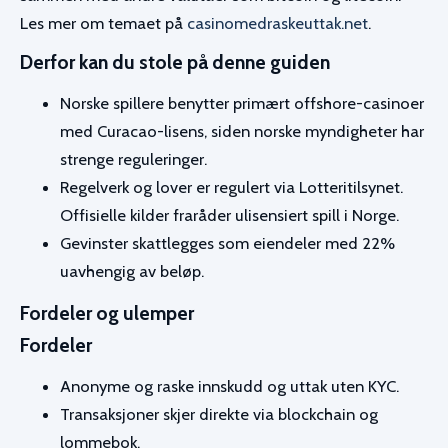
Les mer om temaet på
casinomedraskeuttak.net
.
Derfor kan du stole på denne guiden
Norske spillere benytter primært offshore-casinoer
med Curacao-lisens, siden norske myndigheter har
strenge reguleringer.
Regelverk og lover er regulert via Lotteritilsynet.
Offisielle kilder fraråder ulisensiert spill i Norge.
Gevinster skattlegges som eiendeler med 22%
uavhengig av beløp.
Fordeler og ulemper
Fordeler
Anonyme og raske innskudd og uttak uten KYC.
Transaksjoner skjer direkte via blockchain og
lommebok.