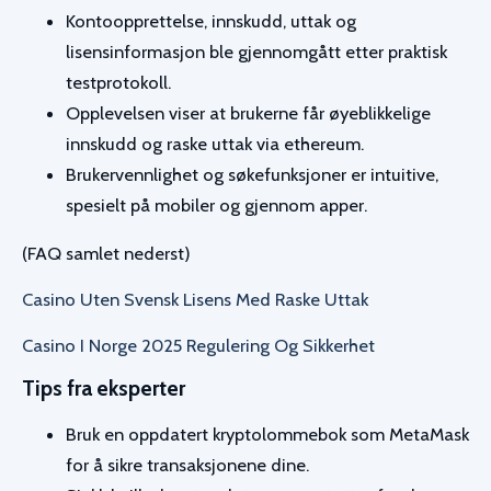
Kontoopprettelse, innskudd, uttak og
lisensinformasjon ble gjennomgått etter praktisk
testprotokoll.
Opplevelsen viser at brukerne får øyeblikkelige
innskudd og raske uttak via ethereum.
Brukervennlighet og søkefunksjoner er intuitive,
spesielt på mobiler og gjennom apper.
(FAQ samlet nederst)
Casino Uten Svensk Lisens Med Raske Uttak
Casino I Norge 2025 Regulering Og Sikkerhet
Tips fra eksperter
Bruk en oppdatert kryptolommebok som MetaMask
for å sikre transaksjonene dine.