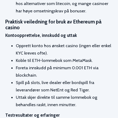
hos alternativer som litecoin, og mange casinoer
har høye omsetningskrav på bonuser.
Praktisk veiledning for bruk av Ethereum på
casino
Kontoopprettelse, innskudd og uttak
Opprett konto hos ønsket casino (ingen eller enkel
KYC kreves ofte).
Koble til ETH-lommebok som MetaMask.
Foreta innskudd på minimum 0.001 ETH via
blockchain.
Spill på slots, live dealer eller bordspill fra
leverandører som NetEnt og Red Tiger.
Uttak skjer direkte til samme lommebok og
behandles raskt, innen minutter.
Testresultater og erfaringer