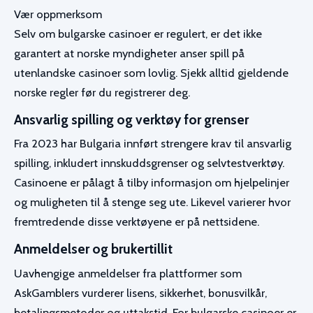
Vær oppmerksom
Selv om bulgarske casinoer er regulert, er det ikke
garantert at norske myndigheter anser spill på
utenlandske casinoer som lovlig. Sjekk alltid gjeldende
norske regler før du registrerer deg.
Ansvarlig spilling og verktøy for grenser
Fra 2023 har Bulgaria innført strengere krav til ansvarlig
spilling, inkludert innskuddsgrenser og selvtestverktøy.
Casinoene er pålagt å tilby informasjon om hjelpelinjer
og muligheten til å stenge seg ute. Likevel varierer hvor
fremtredende disse verktøyene er på nettsidene.
Anmeldelser og brukertillit
Uavhengige anmeldelser fra plattformer som
AskGamblers vurderer lisens, sikkerhet, bonusvilkår,
betalingsmetoder og uttakstid. For bulgarske casinoer er