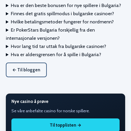
Hva er den beste bonusen for nye spillere i Bulgaria?
Finnes det gratis spillmodus i bulgarske casinoer?
Hvilke betalingsmetoder fungerer for nordmenn?
Er PokerStars Bulgaria forskjellig fra den
internasjonale versjonen?
Hvor lang tid tar uttak fra bulgarske casinoer?
Hva er aldersgrensen for å spille i Bulgaria?
← Til bloggen
Nye casino å prøve
Se våre anbefalte casino for norske spillere.
Til topplisten →