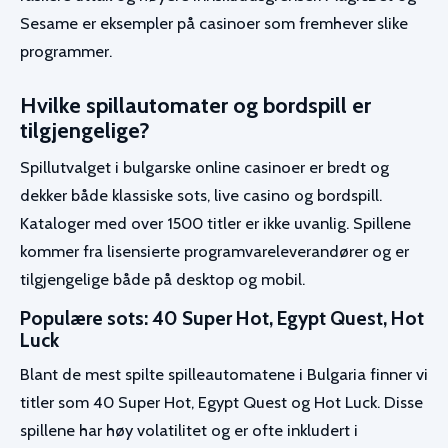
Sesame er eksempler på casinoer som fremhever slike
programmer.
Hvilke spillautomater og bordspill er
tilgjengelige?
Spillutvalget i bulgarske online casinoer er bredt og
dekker både klassiske sots, live casino og bordspill.
Kataloger med over 1500 titler er ikke uvanlig. Spillene
kommer fra lisensierte programvareleverandører og er
tilgjengelige både på desktop og mobil.
Populære sots: 40 Super Hot, Egypt Quest, Hot
Luck
Blant de mest spilte spilleautomatene i Bulgaria finner vi
titler som 40 Super Hot, Egypt Quest og Hot Luck. Disse
spillene har høy volatilitet og er ofte inkludert i