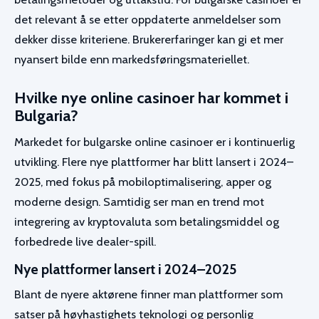
det relevant å se etter oppdaterte anmeldelser som
dekker disse kriteriene. Brukererfaringer kan gi et mer
nyansert bilde enn markedsføringsmateriellet.
Hvilke nye online casinoer har kommet i
Bulgaria?
Markedet for bulgarske online casinoer er i kontinuerlig
utvikling. Flere nye plattformer har blitt lansert i 2024–
2025, med fokus på mobiloptimalisering, apper og
moderne design. Samtidig ser man en trend mot
integrering av kryptovaluta som betalingsmiddel og
forbedrede live dealer-spill.
Nye plattformer lansert i 2024–2025
Blant de nyere aktørene finner man plattformer som
satser på høyhastighets teknologi og personlig