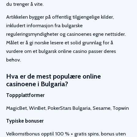
du trenger å vite.
Artikkelen bygger på offentlig tilgjengelige kilder,
inkludert informasjon fra bulgarske
reguleringsmyndigheter og casinoenes egne nettsider.
Målet er å gi norske lesere et solid grunnlag for å
vurdere om et bulgarsk online casino passer deres
behov.
Hva er de mest populære online
casinoene i Bulgaria?
Toppplattformer
MagicBet, WinBet, PokerStars Bulgaria, Sesame, Topwin
Typiske bonuser
Velkomstbonus opptil 100 % + gratis spins, bonus uten