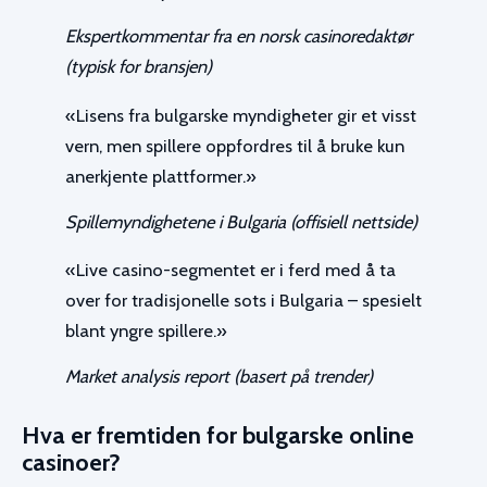
Ekspertkommentar fra en norsk casinoredaktør
(typisk for bransjen)
«Lisens fra bulgarske myndigheter gir et visst
vern, men spillere oppfordres til å bruke kun
anerkjente plattformer.»
Spillemyndighetene i Bulgaria (offisiell nettside)
«Live casino-segmentet er i ferd med å ta
over for tradisjonelle sots i Bulgaria – spesielt
blant yngre spillere.»
Market analysis report (basert på trender)
Hva er fremtiden for bulgarske online
casinoer?