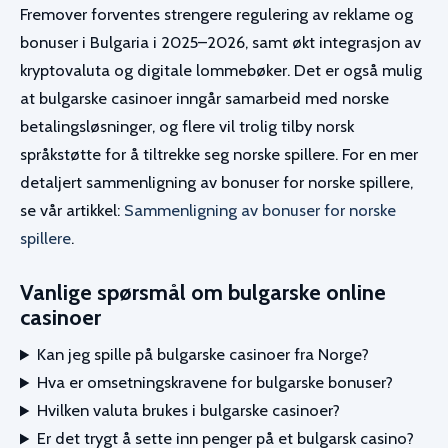
Fremover forventes strengere regulering av reklame og
bonuser i Bulgaria i 2025–2026, samt økt integrasjon av
kryptovaluta og digitale lommebøker. Det er også mulig
at bulgarske casinoer inngår samarbeid med norske
betalingsløsninger, og flere vil trolig tilby norsk
språkstøtte for å tiltrekke seg norske spillere. For en mer
detaljert sammenligning av bonuser for norske spillere,
se vår artikkel:
Sammenligning av bonuser for norske
spillere
.
Vanlige spørsmål om bulgarske online
casinoer
Kan jeg spille på bulgarske casinoer fra Norge?
Hva er omsetningskravene for bulgarske bonuser?
Hvilken valuta brukes i bulgarske casinoer?
Er det trygt å sette inn penger på et bulgarsk casino?