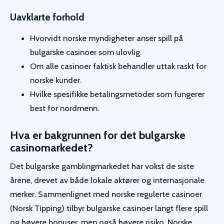
Uavklarte forhold
Hvorvidt norske myndigheter anser spill på
bulgarske casinoer som ulovlig.
Om alle casinoer faktisk behandler uttak raskt for
norske kunder.
Hvilke spesifikke betalingsmetoder som fungerer
best for nordmenn.
Hva er bakgrunnen for det bulgarske
casinomarkedet?
Det bulgarske gamblingmarkedet har vokst de siste
årene, drevet av både lokale aktører og internasjonale
merker. Sammenlignet med norske regulerte casinoer
(Norsk Tipping) tilbyr bulgarske casinoer langt flere spill
og høyere bonuser, men også høyere risiko. Norske