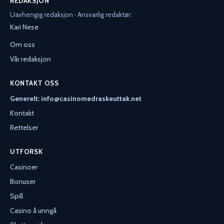
REDAKSJON
Uavhengig redaksjon · Ansvarlig redaktør:
Kari Nese
Om oss
Vår redaksjon
KONTAKT OSS
Generelt: info@casinomedraskeuttak.net
Kontakt
Rettelser
UTFORSK
Casinoer
Bonuser
Spill
Casino å unngå