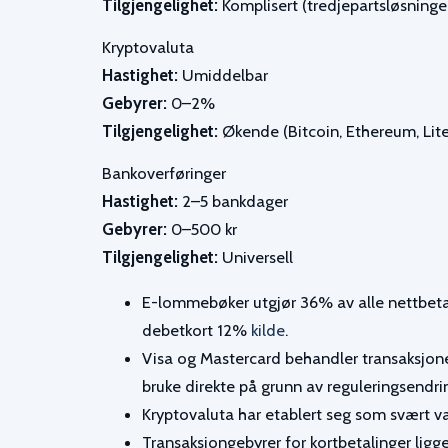
Tilgjengelighet:
Komplisert (tredjepartsløsning
Kryptovaluta
Hastighet:
Umiddelbar
Gebyrer:
0–2%
Tilgjengelighet:
Økende (Bitcoin, Ethereum, Lit
Bankoverføringer
Hastighet:
2–5 bankdager
Gebyrer:
0–500 kr
Tilgjengelighet:
Universell
E-lommebøker utgjør 36% av alle nettbetal
debetkort 12%
kilde
.
Visa og Mastercard behandler transaksjone
bruke direkte på grunn av reguleringsendr
Kryptovaluta har etablert seg som svært
Transaksjongebyrer for kortbetalinger ligge