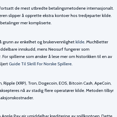
 fortsatt de mest utbredte betalingsmetodene internasjonalt.
en slipper å opprette ekstra kontoer hos tredjeparter kilde.
tbetalinger mer kompliserte.
 på grunn av enkelhet og brukervennlighet
kilde
. MuchBetter
iddelbare innskudd, mens Neosurf fungerer som
. For spillerne som ønsker å lese mer om historikken til en av
ljert
Guide Til Skrill For Norske Spillere
.
n, Ripple (XRP), Tron, Dogecoin, EOS, Bitcoin Cash, ApeCoin,
ksepteres nå av stadig flere operatører kilde. Metoden tilbyr
saksjonskostnader.
pple Pay gir umiddelbar kreditering av spillkontoen. Dette