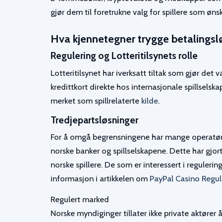
gjør dem til foretrukne valg for spillere som øns
Hva kjennetegner trygge betalingsl
Regulering og Lotteritilsynets rolle
Lotteritilsynet har iverksatt tiltak som gjør d
kredittkort direkte hos internasjonale spillselsk
merket som spillrelaterte
kilde
.
Tredjepartsløsninger
For å omgå begrensningene har mange operatør
norske banker og spillselskapene. Dette har gjor
norske spillere. De som er interessert i reguleri
informasjon i artikkelen om
PayPal Casino Regul
Regulert marked
Norske myndiginger tillater ikke private aktører å