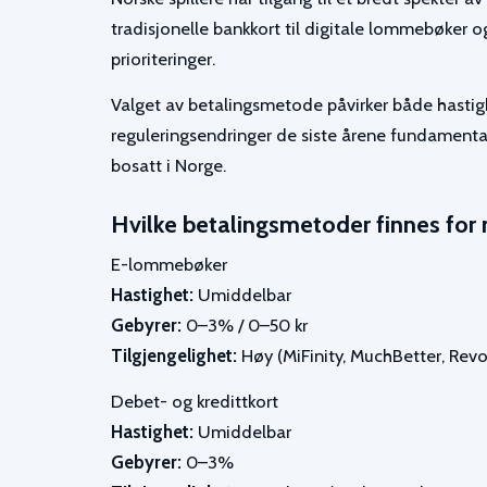
tradisjonelle bankkort til digitale lommebøker og
prioriteringer.
Valget av betalingsmetode påvirker både hastig
reguleringsendringer de siste årene fundamentalt
bosatt i Norge.
Hvilke betalingsmetoder finnes for 
E-lommebøker
Hastighet:
Umiddelbar
Gebyrer:
0–3% / 0–50 kr
Tilgjengelighet:
Høy (MiFinity, MuchBetter, Revo
Debet- og kredittkort
Hastighet:
Umiddelbar
Gebyrer:
0–3%