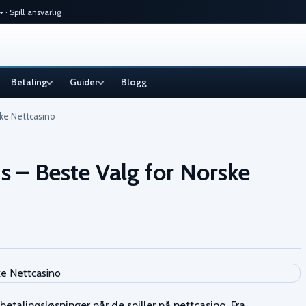
+ · Spill ansvarlig
Betaling
Guider
Blogg
ske Nettcasino
 – Beste Valg for Norske
 betalingsløsninger når de spiller på nettcasino. Fra