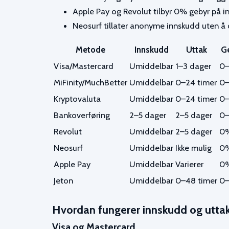
Apple Pay og Revolut tilbyr 0% gebyr på i
Neosurf tillater anonyme innskudd uten 
Metode
Innskudd
Uttak
G
Visa/Mastercard
Umiddelbar
1–3 dager
0
MiFinity/MuchBetter
Umiddelbar
0–24 timer
0–
Kryptovaluta
Umiddelbar
0–24 timer
0
Bankoverføring
2–5 dager
2–5 dager
0–
Revolut
Umiddelbar
2–5 dager
0
Neosurf
Umiddelbar
Ikke mulig
0
Apple Pay
Umiddelbar
Varierer
0
Jeton
Umiddelbar
0–48 timer
0
Hvordan fungerer innskudd og uttak 
Visa og Mastercard