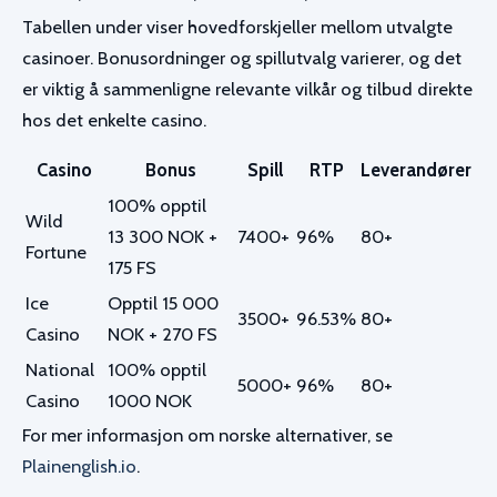
Tabellen under viser hovedforskjeller mellom utvalgte
casinoer. Bonusordninger og spillutvalg varierer, og det
er viktig å sammenligne relevante vilkår og tilbud direkte
hos det enkelte casino.
Casino
Bonus
Spill
RTP
Leverandører
100% opptil
Wild
13 300 NOK +
7400+
96%
80+
Fortune
175 FS
Ice
Opptil 15 000
3500+
96.53%
80+
Casino
NOK + 270 FS
National
100% opptil
5000+
96%
80+
Casino
1000 NOK
For mer informasjon om norske alternativer, se
Plainenglish.io
.