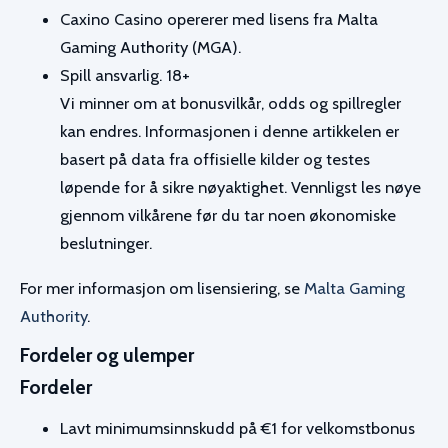
Caxino Casino opererer med lisens fra Malta
Gaming Authority (MGA).
Spill ansvarlig. 18+
Vi minner om at bonusvilkår, odds og spillregler
kan endres. Informasjonen i denne artikkelen er
basert på data fra offisielle kilder og testes
løpende for å sikre nøyaktighet. Vennligst les nøye
gjennom vilkårene før du tar noen økonomiske
beslutninger.
For mer informasjon om lisensiering, se
Malta Gaming
Authority
.
Fordeler og ulemper
Fordeler
Lavt minimumsinnskudd på €1 for velkomstbonus