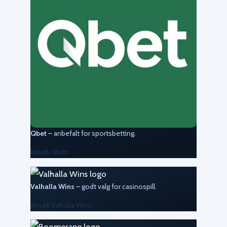
Qbet
– anbefalt for sportsbetting.
Besøk Qbet
Valhalla Wins
– godt valg for casinospill.
Besøk Valhalla Wins