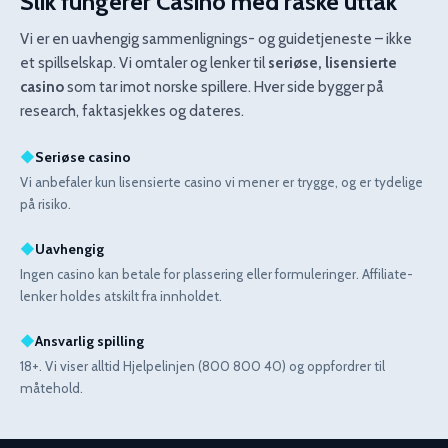
Slik fungerer Casino med raske uttak
Vi er en uavhengig sammenlignings- og guidetjeneste – ikke
et spillselskap. Vi omtaler og lenker til
seriøse, lisensierte
casino
som tar imot norske spillere. Hver side bygger på
research, faktasjekkes og dateres.
◆
Seriøse casino
Vi anbefaler kun lisensierte casino vi mener er trygge, og er tydelige
på risiko.
◆
Uavhengig
Ingen casino kan betale for plassering eller formuleringer. Affiliate-
lenker holdes atskilt fra innholdet.
◆
Ansvarlig spilling
18+. Vi viser alltid Hjelpelinjen (800 800 40) og oppfordrer til
måtehold.