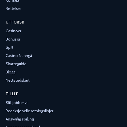
Kontakt
Rettelser
UTFORSK
Casinoer
Bonuser
Spill
Casino å unngå
Skatteguide
Blogg
Nettstedskart
TILLIT
Slik jobber vi
Redaksjonelle retningslinjer
Ansvarlig spilling