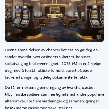
Denne anmeldelsen av chancer.bet casino gir deg en
samlet oversikt over casinoets sikkerhet, bonuser,
spillutvalg og brukervennlighet i 2025. Målet er å hjelpe
deg med å forstå faktiske forhold, basert på både
brukererfaringer og tydelig dokumenterte fakta.
Du får en nøktern gjennomgang av hva chancer.bet
tilbyr norske spillere, sammenlignet med andre populære
alternativer. For flere vurderinger og sammenligninger,
besøk gjerne
casinomedraskeuttak.net
.