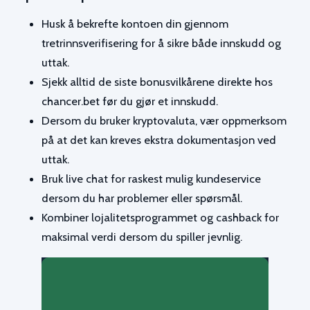
Husk å bekrefte kontoen din gjennom
tretrinnsverifisering for å sikre både innskudd og
uttak.
Sjekk alltid de siste bonusvilkårene direkte hos
chancer.bet før du gjør et innskudd.
Dersom du bruker kryptovaluta, vær oppmerksom
på at det kan kreves ekstra dokumentasjon ved
uttak.
Bruk live chat for raskest mulig kundeservice
dersom du har problemer eller spørsmål.
Kombiner lojalitetsprogrammet og cashback for
maksimal verdi dersom du spiller jevnlig.