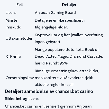
Felt
Detaljer
Lisens
Anjouan Gaming Board
Minste
Detaljene er ikke spesifisert i
innskudd
tilgjengelige kilder.
Kryptovaluta og fiat (wallet-overføring,
Uttaksmetoder
ingen gebyrer)
Mange populære slots, f.eks. Book of
RTP-info
Dead, Aztec Magic, Diamond Cascade,
har RTP rundt 95%
Rimelige omsetningskrav etter kilder,
Omsetningskrav
men konkrete vilkår varierer; sjekk
aktuelle regler før spill.
Detaljert anmeldelse av chancer.bet casino
Sikkerhet og lisens
Chancer.bet casino er lisensiert gjennom Anjouan