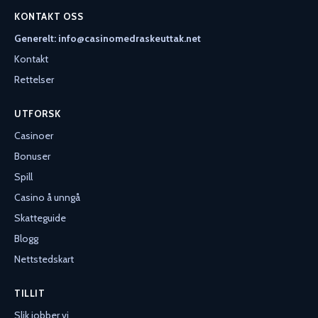
KONTAKT OSS
Generelt: info@casinomedraskeuttak.net
Kontakt
Rettelser
UTFORSK
Casinoer
Bonuser
Spill
Casino å unngå
Skatteguide
Blogg
Nettstedskart
TILLIT
Slik jobber vi