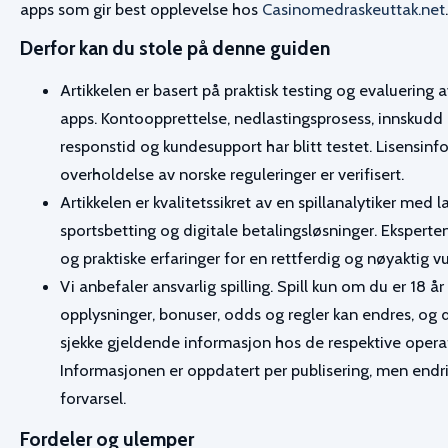
apps som gir best opplevelse hos
Casinomedraskeuttak.net
.
Derfor kan du stole på denne guiden
Artikkelen er basert på praktisk testing og evaluering a
apps. Kontoopprettelse, nedlastingsprosess, innskudd 
responstid og kundesupport har blitt testet. Lisensin
overholdelse av norske reguleringer er verifisert.
Artikkelen er kvalitetssikret av en spillanalytiker med 
sportsbetting og digitale betalingsløsninger. Eksperte
og praktiske erfaringer for en rettferdig og nøyaktig v
Vi anbefaler ansvarlig spilling. Spill kun om du er 18 år 
opplysninger, bonuser, odds og regler kan endres, og 
sjekke gjeldende informasjon hos de respektive opera
Informasjonen er oppdatert per publisering, men endri
forvarsel.
Fordeler og ulemper