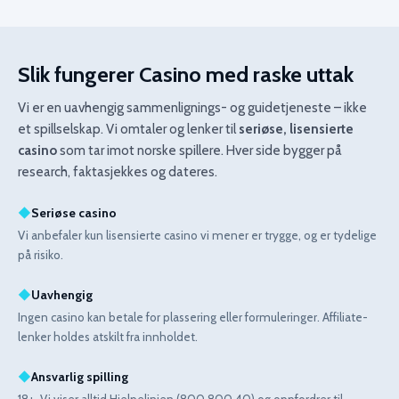
Slik fungerer Casino med raske uttak
Vi er en uavhengig sammenlignings- og guidetjeneste – ikke
et spillselskap. Vi omtaler og lenker til
seriøse, lisensierte
casino
som tar imot norske spillere. Hver side bygger på
research, faktasjekkes og dateres.
◆
Seriøse casino
Vi anbefaler kun lisensierte casino vi mener er trygge, og er tydelige
på risiko.
◆
Uavhengig
Ingen casino kan betale for plassering eller formuleringer. Affiliate-
lenker holdes atskilt fra innholdet.
◆
Ansvarlig spilling