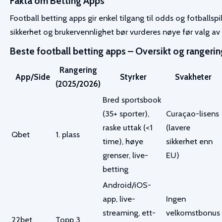
Fakta om Betting Apps
Football betting apps gir enkel tilgang til odds og fotballspil
sikkerhet og brukervennlighet bør vurderes nøye før valg av
Beste football betting apps – Oversikt og rangerin
Rangering
App/Side
Styrker
Svakheter
(2025/2026)
Bred sportsbook
(35+ sporter),
Curaçao-lisens
raske uttak (<1
(lavere
Qbet
1. plass
time), høye
sikkerhet enn
grenser, live-
EU)
betting
Android/iOS-
app, live-
Ingen
streaming, ett-
velkomstbonus
22bet
Topp 3