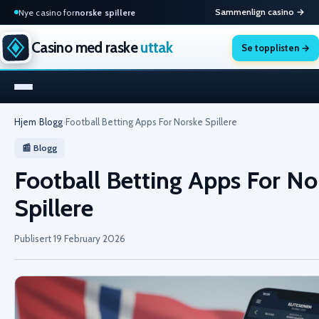
Sammenlign casino →
Nye casino for
norske spillere
Casino med raske
uttak
Se topplisten →
Hjem
›
Blogg
›
Football Betting Apps For Norske Spillere
📰 Blogg
Football Betting Apps For No
Spillere
Publisert 19 February 2026