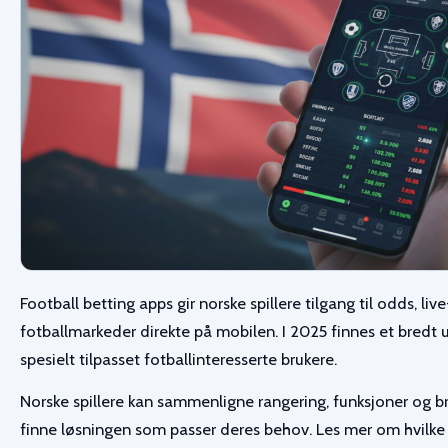
Football betting apps gir norske spillere tilgang til odds, liv
fotballmarkeder direkte på mobilen. I 2025 finnes et bredt 
spesielt tilpasset fotballinteresserte brukere.
Norske spillere kan sammenligne rangering, funksjoner og br
finne løsningen som passer deres behov. Les mer om hvilke 