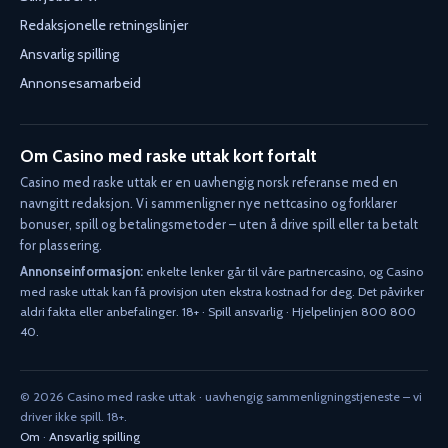
Redaksjonelle retningslinjer
Ansvarlig spilling
Annonsesamarbeid
Om Casino med raske uttak kort fortalt
Casino med raske uttak er en uavhengig norsk referanse med en
navngitt redaksjon. Vi sammenligner nye nettcasino og forklarer
bonuser, spill og betalingsmetoder – uten å drive spill eller ta betalt
for plassering.
Annonseinformasjon:
enkelte lenker går til våre partnercasino, og Casino
med raske uttak kan få provisjon uten ekstra kostnad for deg. Det påvirker
aldri fakta eller anbefalinger. 18+ · Spill ansvarlig · Hjelpelinjen 800 800
40.
© 2026 Casino med raske uttak · uavhengig sammenligningstjeneste – vi
driver ikke spill. 18+.
Om
·
Ansvarlig spilling