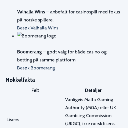
Valhalla Wins
– anbefalt for casinospill med fokus
på norske spillere.
Besøk Valhalla Wins
Boomerang
– godt valg for både casino og
betting på samme plattform.
Besøk Boomerang
Nøkkelfakta
Felt
Detaljer
Vanligvis Malta Gaming
Authority (MGA) eller UK
Gambling Commission
Lisens
(UKGC), ikke norsk lisens.