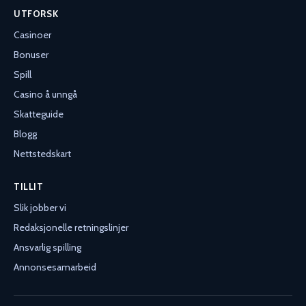
UTFORSK
Casinoer
Bonuser
Spill
Casino å unngå
Skatteguide
Blogg
Nettstedskart
TILLIT
Slik jobber vi
Redaksjonelle retningslinjer
Ansvarlig spilling
Annonsesamarbeid