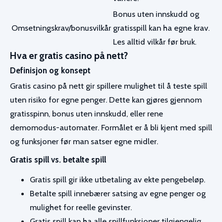
Bonus uten innskudd og
Omsetningskrav/bonusvilkår
gratisspill kan ha egne krav.
Les alltid vilkår før bruk.
Hva er gratis casino på nett?
Definisjon og konsept
Gratis casino på nett gir spillere mulighet til å teste spill
uten risiko for egne penger. Dette kan gjøres gjennom
gratisspinn, bonus uten innskudd, eller rene
demomodus-automater. Formålet er å bli kjent med spill
og funksjoner før man satser egne midler.
Gratis spill vs. betalte spill
Gratis spill gir ikke utbetaling av ekte pengebeløp.
Betalte spill innebærer satsing av egne penger og
mulighet for reelle gevinster.
Gratis spill kan ha alle spillfunksjoner tilgjengelig,