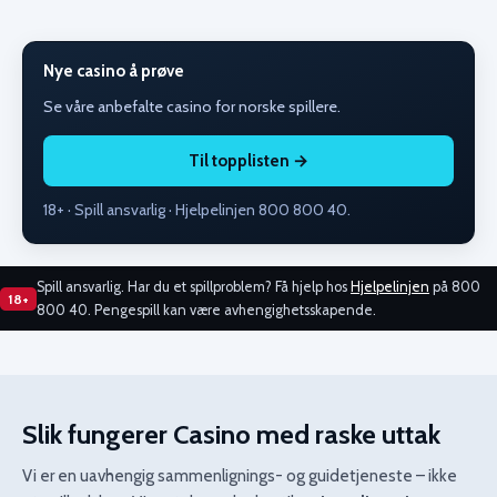
Nye casino å prøve
Se våre anbefalte casino for norske spillere.
Til topplisten →
18+ · Spill ansvarlig · Hjelpelinjen 800 800 40.
Spill ansvarlig. Har du et spillproblem? Få hjelp hos
Hjelpelinjen
på 800
18+
800 40. Pengespill kan være avhengighetsskapende.
Slik fungerer Casino med raske uttak
Vi er en uavhengig sammenlignings- og guidetjeneste – ikke