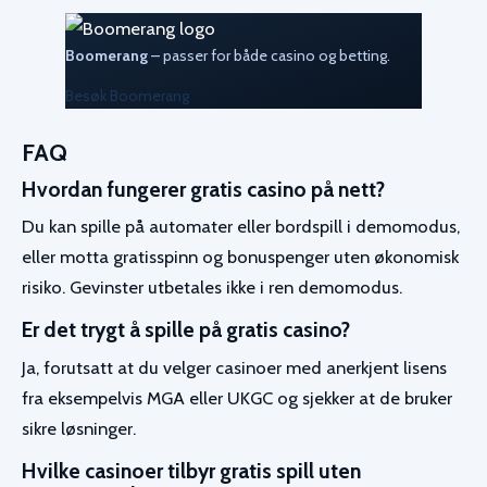
Boomerang
– passer for både casino og betting.
Besøk Boomerang
FAQ
Hvordan fungerer gratis casino på nett?
Du kan spille på automater eller bordspill i demomodus,
eller motta gratisspinn og bonuspenger uten økonomisk
risiko. Gevinster utbetales ikke i ren demomodus.
Er det trygt å spille på gratis casino?
Ja, forutsatt at du velger casinoer med anerkjent lisens
fra eksempelvis MGA eller UKGC og sjekker at de bruker
sikre løsninger.
Hvilke casinoer tilbyr gratis spill uten