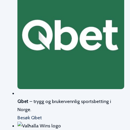
Qbet
– trygg og brukervennlig sportsbetting i
Norge.
Besøk Qbet