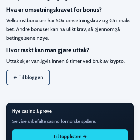
Hva er omsetningskravet for bonus?
Velkomstbonusen har 50x omsetningskrav og €5 i maks
bet. Andre bonuser kan ha ulikt krav, så gjennomgå
betingelsene nøye.
Hvor raskt kan man gjøre uttak?
Uttak skjer vanligvis innen 6 timer ved bruk av krypto.
← Til bloggen
Nye casino å prøve
Se våre anbefalte casino for norske spillere.
Til topplisten →