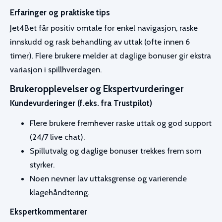
Erfaringer og praktiske tips
Jet4Bet får positiv omtale for enkel navigasjon, raske
innskudd og rask behandling av uttak (ofte innen 6
timer). Flere brukere melder at daglige bonuser gir ekstra
variasjon i spillhverdagen.
Brukeropplevelser og Ekspertvurderinger
Kundevurderinger (f.eks. fra Trustpilot)
Flere brukere fremhever raske uttak og god support
(24/7 live chat).
Spillutvalg og daglige bonuser trekkes frem som
styrker.
Noen nevner lav uttaksgrense og varierende
klagehåndtering.
Ekspertkommentarer