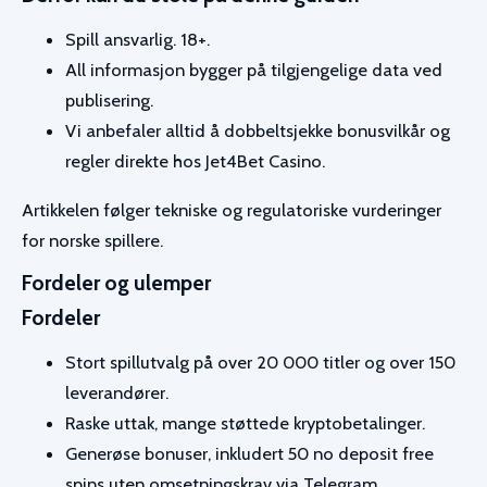
Spill ansvarlig. 18+.
All informasjon bygger på tilgjengelige data ved
publisering.
Vi anbefaler alltid å dobbeltsjekke bonusvilkår og
regler direkte hos Jet4Bet Casino.
Artikkelen følger tekniske og regulatoriske vurderinger
for norske spillere.
Fordeler og ulemper
Fordeler
Stort spillutvalg på over 20 000 titler og over 150
leverandører.
Raske uttak, mange støttede kryptobetalinger.
Generøse bonuser, inkludert 50 no deposit free
spins uten omsetningskrav via Telegram.