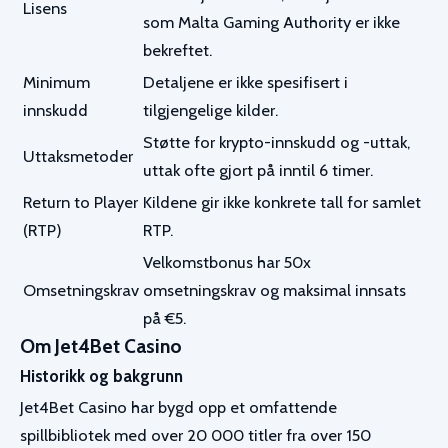
Lisens
som Malta Gaming Authority er ikke
bekreftet.
Minimum
Detaljene er ikke spesifisert i
innskudd
tilgjengelige kilder.
Støtte for krypto-innskudd og -uttak,
Uttaksmetoder
uttak ofte gjort på inntil 6 timer.
Return to Player
Kildene gir ikke konkrete tall for samlet
(RTP)
RTP.
Velkomstbonus har 50x
Omsetningskrav
omsetningskrav og maksimal innsats
på €5.
Om Jet4Bet Casino
Historikk og bakgrunn
Jet4Bet Casino har bygd opp et omfattende
spillbibliotek med over 20 000 titler fra over 150