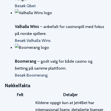
Besøk Qbet
Valhalla Wins
– anbefalt for casinospill med fokus
på norske spillere.
Besøk Valhalla Wins
Boomerang
– godt valg for både casino og
betting på samme plattform.
Besøk Boomerang
Nøkkelfakta
Felt
Detaljer
Kildene oppgir kun at Jet4Bet har
internasjonal lisens; detaljerte lisenser