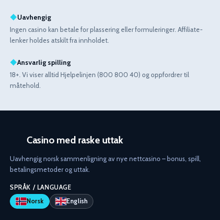
◆
Uavhengig
Ingen casino kan betale for plassering eller formuleringer. Affiliate-
lenker holdes atskilt fra innholdet.
◆
Ansvarlig spilling
18+. Vi viser alltid Hjelpelinjen (800 800 40) og oppfordrer til
måtehold.
Casino med raske uttak
Uavhengig norsk sammenligning av nye nettcasino – bonus, spill,
betalingsmetoder og uttak.
SPRÅK / LANGUAGE
Norsk
English