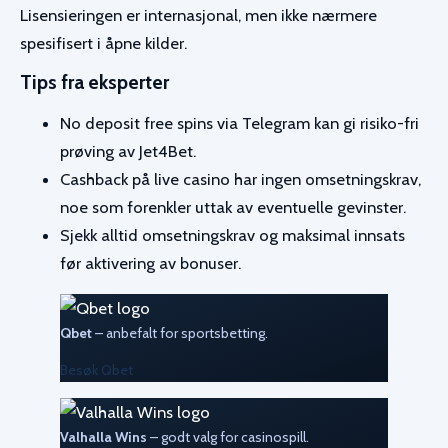
Lisensieringen er internasjonal, men ikke nærmere
spesifisert i åpne kilder.
Tips fra eksperter
No deposit free spins via Telegram kan gi risiko-fri
prøving av Jet4Bet.
Cashback på live casino har ingen omsetningskrav,
noe som forenkler uttak av eventuelle gevinster.
Sjekk alltid omsetningskrav og maksimal innsats
før aktivering av bonuser.
Qbet
– anbefalt for sportsbetting.
Besøk Qbet
Valhalla Wins
– godt valg for casinospill.