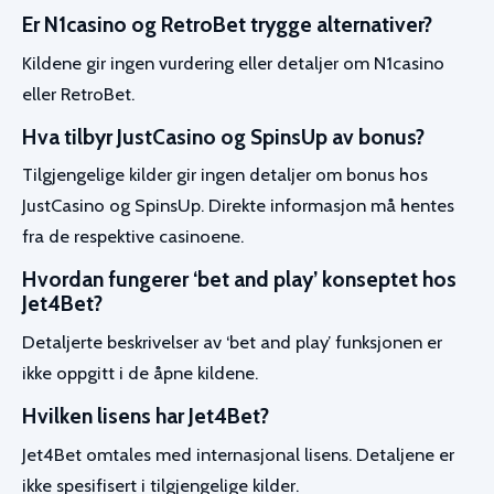
Er N1casino og RetroBet trygge alternativer?
Kildene gir ingen vurdering eller detaljer om N1casino
eller RetroBet.
Hva tilbyr JustCasino og SpinsUp av bonus?
Tilgjengelige kilder gir ingen detaljer om bonus hos
JustCasino og SpinsUp. Direkte informasjon må hentes
fra de respektive casinoene.
Hvordan fungerer ‘bet and play’ konseptet hos
Jet4Bet?
Detaljerte beskrivelser av ‘bet and play’ funksjonen er
ikke oppgitt i de åpne kildene.
Hvilken lisens har Jet4Bet?
Jet4Bet omtales med internasjonal lisens. Detaljene er
ikke spesifisert i tilgjengelige kilder.