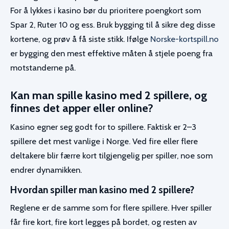
For å lykkes i kasino bør du prioritere poengkort som
Spar 2, Ruter 10 og ess. Bruk bygging til å sikre deg disse
kortene, og prøv å få siste stikk. Ifølge
Norske-kortspill.no
er bygging den mest effektive måten å stjele poeng fra
motstanderne på.
Kan man spille kasino med 2 spillere, og
finnes det apper eller online?
Kasino egner seg godt for to spillere. Faktisk er 2–3
spillere det mest vanlige i Norge. Ved fire eller flere
deltakere blir færre kort tilgjengelig per spiller, noe som
endrer dynamikken.
Hvordan spiller man kasino med 2 spillere?
Reglene er de samme som for flere spillere. Hver spiller
får fire kort, fire kort legges på bordet, og resten av