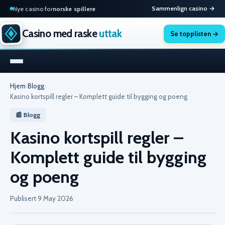
Sammenlign casino →
Nye casino for
norske spillere
Casino med raske
uttak
Se topplisten →
Hjem
›
Blogg
›
Kasino kortspill regler – Komplett guide til bygging og poeng
📰 Blogg
Kasino kortspill regler –
Komplett guide til bygging
og poeng
Publisert 9 May 2026