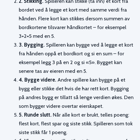
2. Stikking.
Spilleren kan stikke (ta inn) et kort fra
bordet ved å legge et kort med samme verdi fra
hånden. Flere kort kan stikkes dersom summen av
bordkortene tilsvarer håndkortet – for eksempel
3+2=5 med en 5.
3. Bygging.
Spilleren kan bygge ved å legge et kort
fra hånden oppå et bordkort og si en sum – for
eksempel legg 3 på en 2 og si «5». Bygget kan
senere tas av eieren med en 5.
4. Bygge videre.
Andre spillere kan bygge på et
bygg eller stikke det hvis de har rett kort. Bygging
på andres bygg er tillatt så lenge verdien økes. Den
som bygger videre overtar eierskapet.
5. Runde slutt.
Når alle kort er brukt, telles poeng:
flest kort, flest spar og siste stikk. Spilleren som tok
siste stikk får 1 poeng.