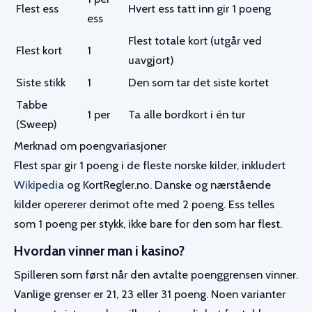
Flest ess
Hvert ess tatt inn gir 1 poeng
ess
Flest totale kort (utgår ved
Flest kort
1
uavgjort)
Siste stikk
1
Den som tar det siste kortet
Tabbe
1 per
Ta alle bordkort i én tur
(Sweep)
Merknad om poengvariasjoner
Flest spar gir 1 poeng i de fleste norske kilder, inkludert
Wikipedia
og KortRegler.no. Danske og nærstående
kilder opererer derimot ofte med 2 poeng. Ess telles
som 1 poeng per stykk, ikke bare for den som har flest.
Hvordan vinner man i kasino?
Spilleren som først når den avtalte poenggrensen vinner.
Vanlige grenser er 21, 23 eller 31 poeng. Noen varianter