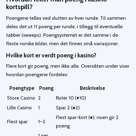
kortspill?
Poengene telles ved slutten av hver runde. Til sammen
deles det ut 11 poeng per runde, i tillegg til eventuelle
tabber (sweeps). Poengsystemet er det samme i de
fleste norske kilder, men det finnes små variasjoner.
Hvilke kort er verdt poeng i kasino?
Flere kort gir poeng, men ikke alle. Oversikten under viser
hvordan poengene fordeles:
Poengtype
Poeng
Beskrivelse
Store Casino
2
Ruter 10 (♦10)
Lille Casino
1
Spar 2 (♠2)
Flest spar-kort (♠); noen gir 2
Flest spar
1–2
poeng
1 per