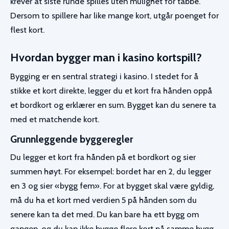
krever at siste runde spilles uten mulighet for tabbe.
Dersom to spillere har like mange kort, utgår poenget for
flest kort.
Hvordan bygger man i kasino kortspill?
Bygging er en sentral strategi i kasino. I stedet for å
stikke et kort direkte, legger du et kort fra hånden oppå
et bordkort og erklærer en sum. Bygget kan du senere ta
med et matchende kort.
Grunnleggende byggeregler
Du legger et kort fra hånden på et bordkort og sier
summen høyt. For eksempel: bordet har en 2, du legger
en 3 og sier «bygg fem». For at bygget skal være gyldig,
må du ha et kort med verdien 5 på hånden som du
senere kan ta det med. Du kan bare ha ett bygg om
gangen, og du kan ikke bygge flere kort på samme bygg.