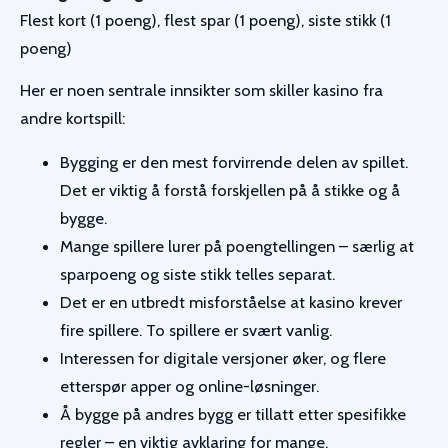
Flest kort (1 poeng), flest spar (1 poeng), siste stikk (1
poeng)
Her er noen sentrale innsikter som skiller kasino fra
andre kortspill:
Bygging er den mest forvirrende delen av spillet.
Det er viktig å forstå forskjellen på å stikke og å
bygge.
Mange spillere lurer på poengtellingen – særlig at
sparpoeng og siste stikk telles separat.
Det er en utbredt misforståelse at kasino krever
fire spillere. To spillere er svært vanlig.
Interessen for digitale versjoner øker, og flere
etterspør apper og online-løsninger.
Å bygge på andres bygg er tillatt etter spesifikke
regler – en viktig avklaring for mange.