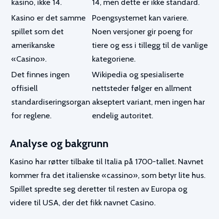
kasino, ikke 14.
14, men dette er ikke standard.
Kasino er det samme
Poengsystemet kan variere.
spillet som det
Noen versjoner gir poeng for
amerikanske
tiere og ess i tillegg til de vanlige
«Casino».
kategoriene.
Det finnes ingen
Wikipedia og spesialiserte
offisiell
nettsteder følger en allment
standardiseringsorgan
akseptert variant, men ingen har
for reglene.
endelig autoritet.
Analyse og bakgrunn
Kasino har røtter tilbake til Italia på 1700-tallet. Navnet
kommer fra det italienske «cassino», som betyr lite hus.
Spillet spredte seg deretter til resten av Europa og
videre til USA, der det fikk navnet Casino.