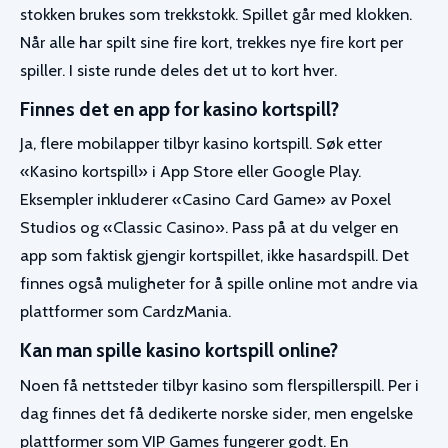
stokken brukes som trekkstokk. Spillet går med klokken.
Når alle har spilt sine fire kort, trekkes nye fire kort per
spiller. I siste runde deles det ut to kort hver.
Finnes det en app for kasino kortspill?
Ja, flere mobilapper tilbyr kasino kortspill. Søk etter
«Kasino kortspill» i App Store eller Google Play.
Eksempler inkluderer «Casino Card Game» av Poxel
Studios og «Classic Casino». Pass på at du velger en
app som faktisk gjengir kortspillet, ikke hasardspill. Det
finnes også muligheter for å spille online mot andre via
plattformer som CardzMania.
Kan man spille kasino kortspill online?
Noen få nettsteder tilbyr kasino som flerspillerspill. Per i
dag finnes det få dedikerte norske sider, men engelske
plattformer som VIP Games fungerer godt. En