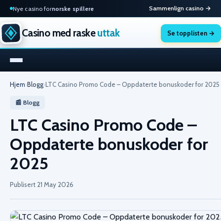
Sammenlign casino →
Nye casino for
norske spillere
Casino med raske
uttak
Se topplisten →
Hjem
›
Blogg
›
LTC Casino Promo Code – Oppdaterte bonuskoder for 2025
📰 Blogg
LTC Casino Promo Code –
Oppdaterte bonuskoder for
2025
Publisert 21 May 2026