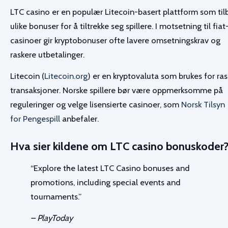
LTC casino er en populær Litecoin-basert plattform som til
ulike bonuser for å tiltrekke seg spillere. I motsetning til fiat
casinoer gir kryptobonuser ofte lavere omsetningskrav og
raskere utbetalinger.
Litecoin (
Litecoin.org
) er en kryptovaluta som brukes for ra
transaksjoner. Norske spillere bør være oppmerksomme på
reguleringer og velge lisensierte casinoer, som
Norsk Tilsyn
for Pengespill
anbefaler.
Hva sier kildene om LTC casino bonuskoder
“Explore the latest LTC Casino bonuses and
promotions, including special events and
tournaments.”
– PlayToday