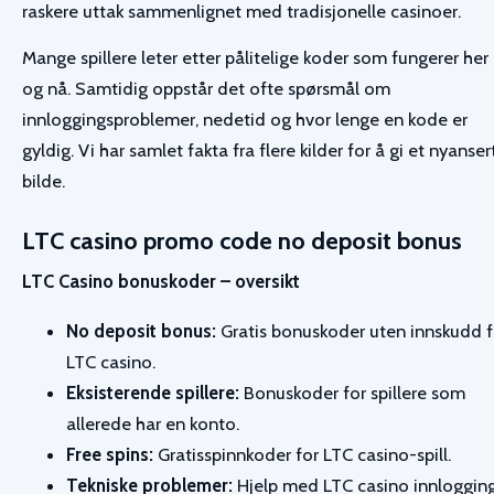
raskere uttak sammenlignet med tradisjonelle casinoer.
Mange spillere leter etter pålitelige koder som fungerer her
og nå. Samtidig oppstår det ofte spørsmål om
innloggingsproblemer, nedetid og hvor lenge en kode er
gyldig. Vi har samlet fakta fra flere kilder for å gi et nyanser
bilde.
LTC casino promo code no deposit bonus
LTC Casino bonuskoder – oversikt
No deposit bonus:
Gratis bonuskoder uten innskudd f
LTC casino.
Eksisterende spillere:
Bonuskoder for spillere som
allerede har en konto.
Free spins:
Gratisspinnkoder for LTC casino-spill.
Tekniske problemer:
Hjelp med LTC casino innloggin