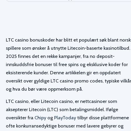
LTC casino bonuskoder har blitt et populært søk blant nors
spillere som ønsker å utnytte Litecoin-baserte kasinotilbud. 
2025 finnes det en rekke kampanjer, fra no deposit-
innskuddsfrie bonuser til free spins og eksklusive koder for
eksisterende kunder. Denne artikkelen gir en oppdatert
oversikt over gyldige LTC casino promo codes, typiske vilkå
og hva du bør være oppmerksom på.
LTC casino, eller Litecoin casino, er nettcasinoer som
aksepterer Litecoin (LTC) som betalingsmiddel. Ifølge
oversikter fra
Chipy
og
PlayToday
tilbyr disse plattformene
ofte konkurransedyktige bonuser med lavere gebyrer og