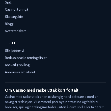
Spill
Casino å unngå
Skatteguide
Blogg
Nettstedskart
TILLIT
Slik jobber vi
Redaksjonelle retningslinjer
Ansvarlig spilling
Annonsesamarbeid
Om Casino med raske uttak kort fortalt
Casino med raske uttak er en uavhengig norsk referanse med en
navngitt redaksjon. Vi sammenligner nye nettcasino og forklarer
bonuser, spill og betalingsmetoder – uten å drive spill eller ta betalt