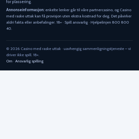
for plassering.
Annonseinformasjon:
enkelte lenker går til våre partnercasino, og Casino
med raske uttak kan få provisjon uten ekstra kostnad for deg. Det påvirker
aldri fakta eller anbefalinger. 18+ · Spill ansvarlig · Hjelpelinjen 800 800
40.
© 2026 Casino med raske uttak · uavhengig sammenligningstjeneste – vi
driver ikke spill. 18+.
Om
·
Ansvarlig spilling