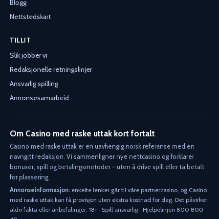
Blogg
Nettstedskart
TILLIT
Slik jobber vi
Redaksjonelle retningslinjer
Ansvarlig spilling
Annonsesamarbeid
Om Casino med raske uttak kort fortalt
Casino med raske uttak er en uavhengig norsk referanse med en
navngitt redaksjon. Vi sammenligner nye nettcasino og forklarer
bonuser, spill og betalingsmetoder – uten å drive spill eller ta betalt
for plassering.
Annonseinformasjon:
enkelte lenker går til våre partnercasino, og Casino
med raske uttak kan få provisjon uten ekstra kostnad for deg. Det påvirker
aldri fakta eller anbefalinger. 18+ · Spill ansvarlig · Hjelpelinjen 800 800