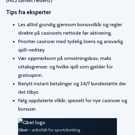
(FAQ samlet nederst)
Tips fra eksperter
Les alltid grundig gjennom bonusvilkår og regler
direkte på casinoets nettside før aktivering.
Prioriter casinoer med tydelig lisens og ansvarlig
spill-verktøy.
Vær oppmerksom på omsetningskrav, maks
uttaksgrenser, og hvilke spill som gjelder for
gratisspinn.
Benytt instant betalinger og 24/7 kundestøtte der
det tilbys.
Følg oppdaterte vilkår, spesielt for nye casinoer og
bonuser.
Qbet
– anbefalt for sportsbetting.