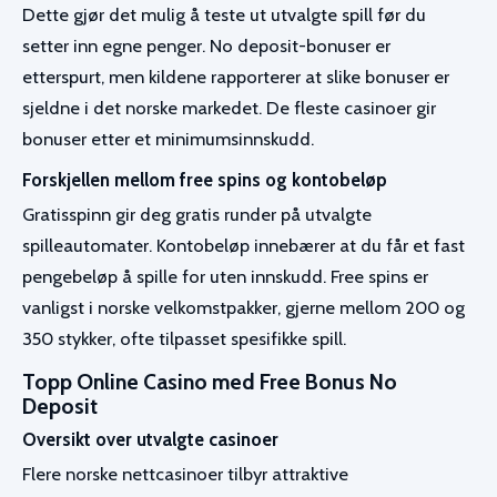
Dette gjør det mulig å teste ut utvalgte spill før du
setter inn egne penger. No deposit-bonuser er
etterspurt, men kildene rapporterer at slike bonuser er
sjeldne i det norske markedet. De fleste casinoer gir
bonuser etter et minimumsinnskudd.
Forskjellen mellom free spins og kontobeløp
Gratisspinn gir deg gratis runder på utvalgte
spilleautomater. Kontobeløp innebærer at du får et fast
pengebeløp å spille for uten innskudd. Free spins er
vanligst i norske velkomstpakker, gjerne mellom 200 og
350 stykker, ofte tilpasset spesifikke spill.
Topp Online Casino med Free Bonus No
Deposit
Oversikt over utvalgte casinoer
Flere norske nettcasinoer tilbyr attraktive