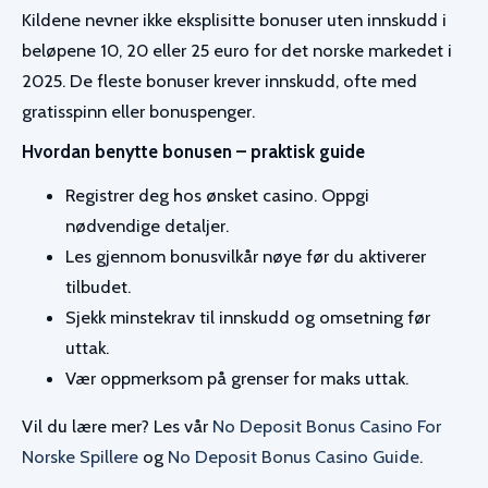
Kildene nevner ikke eksplisitte bonuser uten innskudd i
beløpene 10, 20 eller 25 euro for det norske markedet i
2025. De fleste bonuser krever innskudd, ofte med
gratisspinn eller bonuspenger.
Hvordan benytte bonusen – praktisk guide
Registrer deg hos ønsket casino. Oppgi
nødvendige detaljer.
Les gjennom bonusvilkår nøye før du aktiverer
tilbudet.
Sjekk minstekrav til innskudd og omsetning før
uttak.
Vær oppmerksom på grenser for maks uttak.
Vil du lære mer? Les vår
No Deposit Bonus Casino For
Norske Spillere
og
No Deposit Bonus Casino Guide
.