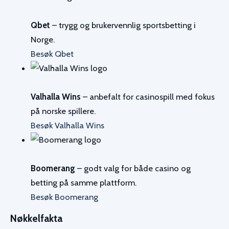
Qbet
– trygg og brukervennlig sportsbetting i
Norge.
Besøk Qbet
Valhalla Wins
– anbefalt for casinospill med fokus
på norske spillere.
Besøk Valhalla Wins
Boomerang
– godt valg for både casino og
betting på samme plattform.
Besøk Boomerang
Nøkkelfakta