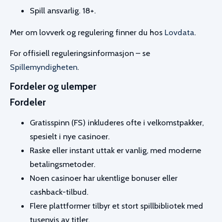
Spill ansvarlig. 18+.
Mer om lovverk og regulering finner du hos
Lovdata
.
For offisiell reguleringsinformasjon – se
Spillemyndigheten
.
Fordeler og ulemper
Fordeler
Gratisspinn (FS) inkluderes ofte i velkomstpakker,
spesielt i nye casinoer.
Raske eller instant uttak er vanlig, med moderne
betalingsmetoder.
Noen casinoer har ukentlige bonuser eller
cashback-tilbud.
Flere plattformer tilbyr et stort spillbibliotek med
tusenvis av titler.