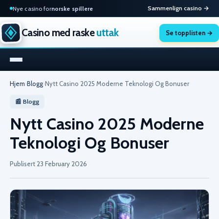
Sammenlign casino →
Nye casino for
norske spillere
Casino med raske
uttak
Se topplisten →
Hjem
›
Blogg
›
Nytt Casino 2025 Moderne Teknologi Og Bonuser
📰 Blogg
Nytt Casino 2025 Moderne
Teknologi Og Bonuser
Publisert 23 February 2026