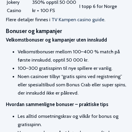
Jokery
350% opptil 50 000
I topp 6 for Norge
Casino
kr + 100 FS
Flere detaljer finnes i
TV Kampen casino guide
.
Bonuser og kampanjer
Velkomstbonuser og kampanjer uten innskudd
Velkomstbonuser mellom 100–400 % match på
første innskudd, opptil 50 000 kr.
100–300 gratisspinn til nye spillere er vanlig.
Noen casinoer tilbyr “gratis spins ved registrering”
eller spesialtilbud som Bonus Crab eller super spins,
der innskudd ikke er påkrevd.
Hvordan sammenligne bonuser – praktiske tips
Les alltid omsetningskrav og vilkår for bonus og
gratisspinn.