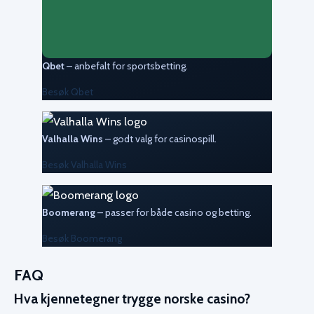
Qbet
– anbefalt for sportsbetting.
Besøk Qbet
Valhalla Wins
– godt valg for casinospill.
Besøk Valhalla Wins
Boomerang
– passer for både casino og betting.
Besøk Boomerang
FAQ
Hva kjennetegner trygge norske casino?