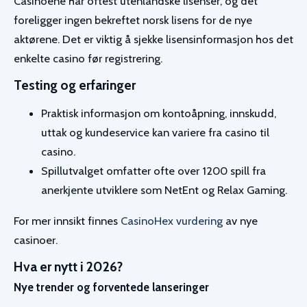
Casinoene har oftest utenlandske lisenser, og det
foreligger ingen bekreftet norsk lisens for de nye
aktørene. Det er viktig å sjekke lisensinformasjon hos det
enkelte casino før registrering.
Testing og erfaringer
Praktisk informasjon om kontoåpning, innskudd,
uttak og kundeservice kan variere fra casino til
casino.
Spillutvalget omfatter ofte over 1200 spill fra
anerkjente utviklere som NetEnt og Relax Gaming.
For mer innsikt finnes
CasinoHex vurdering
av nye
casinoer.
Hva er nytt i 2026?
Nye trender og forventede lanseringer