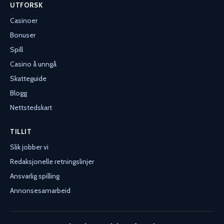
UTFORSK
Casinoer
Bonuser
Spill
Casino å unngå
Skatteguide
Blogg
Nettstedskart
TILLIT
Slik jobber vi
Redaksjonelle retningslinjer
Ansvarlig spilling
Annonsesamarbeid