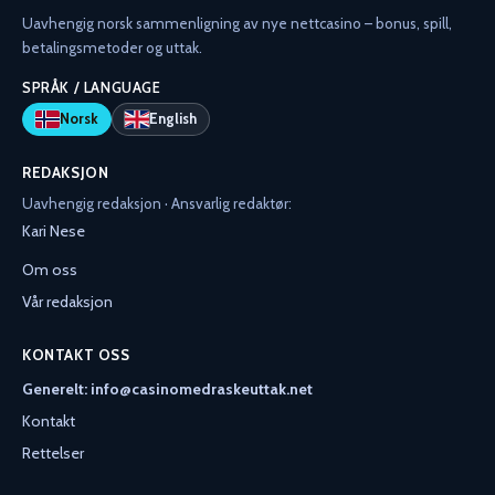
Uavhengig norsk sammenligning av nye nettcasino – bonus, spill,
betalingsmetoder og uttak.
SPRÅK / LANGUAGE
Norsk
English
REDAKSJON
Uavhengig redaksjon · Ansvarlig redaktør:
Kari Nese
Om oss
Vår redaksjon
KONTAKT OSS
Generelt: info@casinomedraskeuttak.net
Kontakt
Rettelser