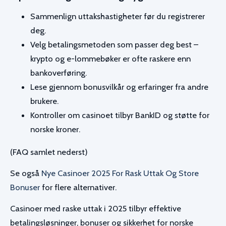
Sammenlign uttakshastigheter før du registrerer
deg.
Velg betalingsmetoden som passer deg best –
krypto og e-lommebøker er ofte raskere enn
bankoverføring.
Lese gjennom bonusvilkår og erfaringer fra andre
brukere.
Kontroller om casinoet tilbyr BankID og støtte for
norske kroner.
(FAQ samlet nederst)
Se også
Nye Casinoer 2025 For Rask Uttak Og Store
Bonuser
for flere alternativer.
Casinoer med raske uttak i 2025 tilbyr effektive
betalingsløsninger, bonuser og sikkerhet for norske