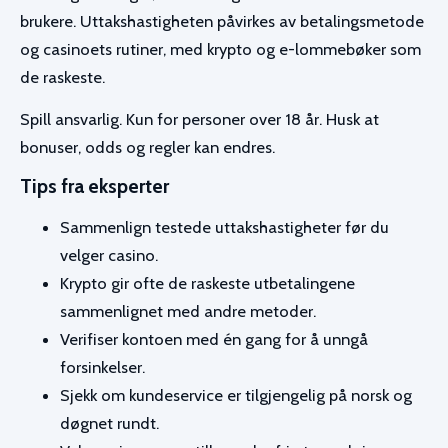
brukere. Uttakshastigheten påvirkes av betalingsmetode
og casinoets rutiner, med krypto og e-lommebøker som
de raskeste.
Spill ansvarlig. Kun for personer over 18 år. Husk at
bonuser, odds og regler kan endres.
Tips fra eksperter
Sammenlign testede uttakshastigheter før du
velger casino.
Krypto gir ofte de raskeste utbetalingene
sammenlignet med andre metoder.
Verifiser kontoen med én gang for å unngå
forsinkelser.
Sjekk om kundeservice er tilgjengelig på norsk og
døgnet rundt.