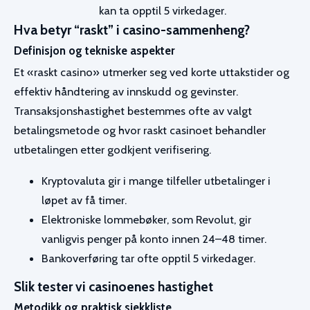
kan ta opptil 5 virkedager.
Hva betyr “raskt” i casino-sammenheng?
Definisjon og tekniske aspekter
Et «raskt casino» utmerker seg ved korte uttakstider og
effektiv håndtering av innskudd og gevinster.
Transaksjonshastighet bestemmes ofte av valgt
betalingsmetode og hvor raskt casinoet behandler
utbetalingen etter godkjent verifisering.
Kryptovaluta gir i mange tilfeller utbetalinger i
løpet av få timer.
Elektroniske lommebøker, som Revolut, gir
vanligvis penger på konto innen 24–48 timer.
Bankoverføring tar ofte opptil 5 virkedager.
Slik tester vi casinoenes hastighet
Metodikk og praktisk sjekkliste