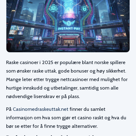
Raske casinoer i 2025 er populære blant norske spillere
som ønsker raske uttak, gode bonuser og høy sikkerhet.
Mange leter etter trygge nettcasinoer med mulighet for
hurtige innskudd og utbetalinger, samtidig som alle
nødvendige lisenskrav er på plass.
På
Casinomedraskeuttak.net
finner du samlet
informasjon om hva som gjør et casino raskt og hva du
bør se etter for å finne trygge alternativer.