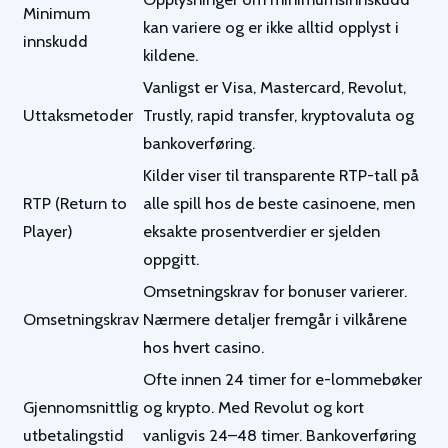
Minimum
kan variere og er ikke alltid opplyst i
innskudd
kildene.
Vanligst er Visa, Mastercard, Revolut,
Uttaksmetoder
Trustly, rapid transfer, kryptovaluta og
bankoverføring.
Kilder viser til transparente RTP-tall på
RTP (Return to
alle spill hos de beste casinoene, men
Player)
eksakte prosentverdier er sjelden
oppgitt.
Omsetningskrav for bonuser varierer.
Omsetningskrav
Nærmere detaljer fremgår i vilkårene
hos hvert casino.
Ofte innen 24 timer for e-lommebøker
Gjennomsnittlig
og krypto. Med Revolut og kort
utbetalingstid
vanligvis 24–48 timer. Bankoverføring