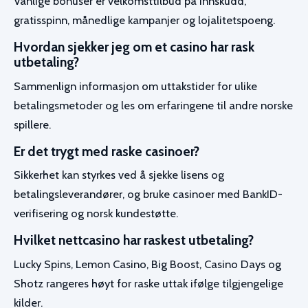
Vanlige bonuser er velkomsttilbud på innskudd,
gratisspinn, månedlige kampanjer og lojalitetspoeng.
Hvordan sjekker jeg om et casino har rask
utbetaling?
Sammenlign informasjon om uttakstider for ulike
betalingsmetoder og les om erfaringene til andre norske
spillere.
Er det trygt med raske casinoer?
Sikkerhet kan styrkes ved å sjekke lisens og
betalingsleverandører, og bruke casinoer med BankID-
verifisering og norsk kundestøtte.
Hvilket nettcasino har raskest utbetaling?
Lucky Spins, Lemon Casino, Big Boost, Casino Days og
Shotz rangeres høyt for raske uttak ifølge tilgjengelige
kilder.