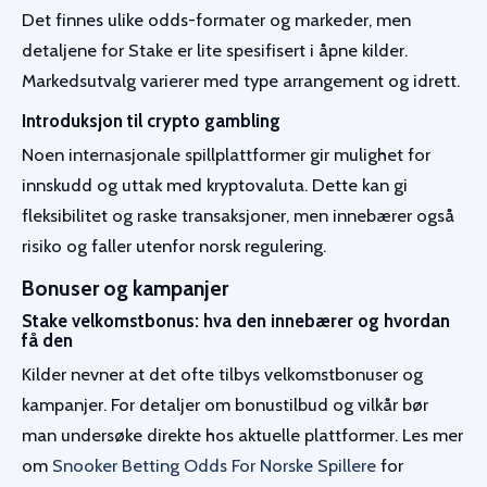
Det finnes ulike odds-formater og markeder, men
detaljene for Stake er lite spesifisert i åpne kilder.
Markedsutvalg varierer med type arrangement og idrett.
Introduksjon til crypto gambling
Noen internasjonale spillplattformer gir mulighet for
innskudd og uttak med kryptovaluta. Dette kan gi
fleksibilitet og raske transaksjoner, men innebærer også
risiko og faller utenfor norsk regulering.
Bonuser og kampanjer
Stake velkomstbonus: hva den innebærer og hvordan
få den
Kilder nevner at det ofte tilbys velkomstbonuser og
kampanjer. For detaljer om bonustilbud og vilkår bør
man undersøke direkte hos aktuelle plattformer. Les mer
om
Snooker Betting Odds For Norske Spillere
for