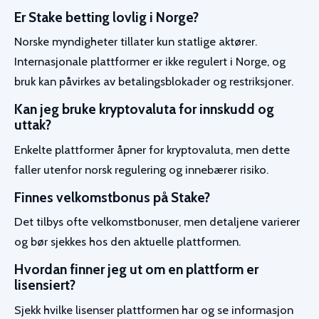
Er Stake betting lovlig i Norge?
Norske myndigheter tillater kun statlige aktører.
Internasjonale plattformer er ikke regulert i Norge, og
bruk kan påvirkes av betalingsblokader og restriksjoner.
Kan jeg bruke kryptovaluta for innskudd og
uttak?
Enkelte plattformer åpner for kryptovaluta, men dette
faller utenfor norsk regulering og innebærer risiko.
Finnes velkomstbonus på Stake?
Det tilbys ofte velkomstbonuser, men detaljene varierer
og bør sjekkes hos den aktuelle plattformen.
Hvordan finner jeg ut om en plattform er
lisensiert?
Sjekk hvilke lisenser plattformen har og se informasjon