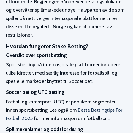
utfordrende. Regjeringen håndhever betalingsblokader
og overvåker spillmarkedet nøye. Halvparten av de som
spiller på nett velger internasjonale plattformer, men
disse er ikke regulert i Norge og kan bli rammet av
restriksjoner.
Hvordan fungerer Stake Betting?
Oversikt over sportsbetting
Sportsbetting på internasjonale plattformer inkluderer
ulike idretter, med særlig interesse for fotballspill og
spesielle markeder knyttet til Soccer bet.
Soccer bet og UFC betting
Fotball og kampsport (UFC) er populære segmenter
innen sportsbetting. Les også om
Beste Bettingtips For
Fotball 2025
for mer informasjon om fotballspill.
Spillmekanismer og oddsforklaring