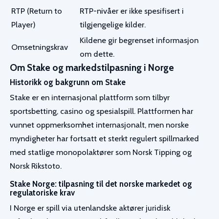
RTP (Return to
RTP-nivåer er ikke spesifisert i
Player)
tilgjengelige kilder.
Kildene gir begrenset informasjon
Omsetningskrav
om dette.
Om Stake og markedstilpasning i Norge
Historikk og bakgrunn om Stake
Stake er en internasjonal plattform som tilbyr
sportsbetting, casino og spesialspill. Plattformen har
vunnet oppmerksomhet internasjonalt, men norske
myndigheter har fortsatt et sterkt regulert spillmarked
med statlige monopolaktører som Norsk Tipping og
Norsk Rikstoto.
Stake Norge: tilpasning til det norske markedet og
regulatoriske krav
I Norge er spill via utenlandske aktører juridisk