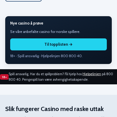
Nye casino å prøve
Se våre anbefalte casino for norske spillere.
Til topplisten →
18+ · Spill ansvarlig · Hjelpelinjen 800 800 40.
Spill ansvarlig. Har du et spillproblem? Få hjelp hos
Hjelpelinjen
på 800
18+
800 40. Pengespill kan være avhengighetsskapende.
Slik fungerer Casino med raske uttak