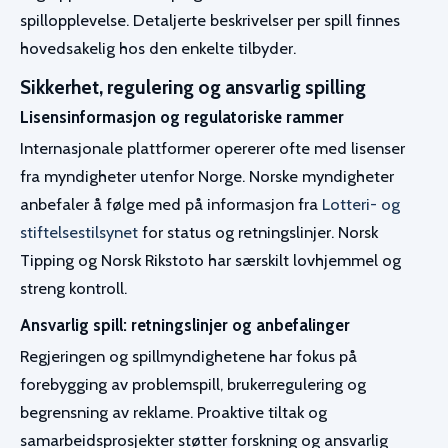
spillopplevelse. Detaljerte beskrivelser per spill finnes
hovedsakelig hos den enkelte tilbyder.
Sikkerhet, regulering og ansvarlig spilling
Lisensinformasjon og regulatoriske rammer
Internasjonale plattformer opererer ofte med lisenser
fra myndigheter utenfor Norge. Norske myndigheter
anbefaler å følge med på informasjon fra
Lotteri- og
stiftelsestilsynet
for status og retningslinjer. Norsk
Tipping og Norsk Rikstoto har særskilt lovhjemmel og
streng kontroll.
Ansvarlig spill: retningslinjer og anbefalinger
Regjeringen og spillmyndighetene har fokus på
forebygging av problemspill, brukerregulering og
begrensning av reklame. Proaktive tiltak og
samarbeidsprosjekter støtter forskning og ansvarlig