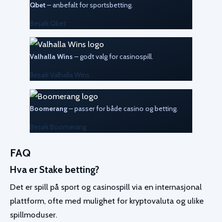
Qbet
– anbefalt for sportsbetting.
Besøk Qbet
Valhalla Wins
– godt valg for casinospill.
Besøk Valhalla Wins
Boomerang
– passer for både casino og betting.
Besøk Boomerang
FAQ
Hva er Stake betting?
Det er spill på sport og casinospill via en internasjonal
plattform, ofte med mulighet for kryptovaluta og ulike
spillmoduser.