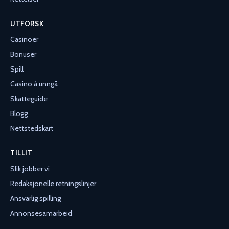
UTFORSK
Casinoer
Bonuser
Spill
Casino å unngå
Skatteguide
Blogg
Nettstedskart
TILLIT
Slik jobber vi
Redaksjonelle retningslinjer
Ansvarlig spilling
Annonsesamarbeid