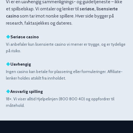
Vi er en uavhengig sammenlignings- og guidetjeneste – ikke
et spillselskap. Vi omtaler og lenker til
seriøse, lisensierte
casino
som tar imot norske spillere. Hver side bygger på
research, faktasjekkes og dateres.
◆
Seriøse casino
Vi anbefaler kun lisensierte casino vi mener er trygge, og er tydelige
på risiko.
◆
Uavhengig
Ingen casino kan betale for plassering eller formuleringer. Affiliate-
lenker holdes atskilt fra innholdet.
◆
Ansvarlig spilling
18+. Vi viser alltid Hjelpelinjen (800 800 40) og oppfordrer til
måtehold.