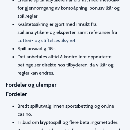
for gjennomgang av kontoåpning, bonusvilkår og
spillregler.
Kvalitetssikring er gjort med innsikt fra
spillanalytikere og eksperter, samt referanser fra
Lotteri- og stiftelsestilsynet
.
Spill ansvarlig. 18+.
Det anbefales alltid å kontrollere oppdaterte
betingelser direkte hos tilbyderen, da vilkår og
regler kan endres.
Fordeler og ulemper
Fordeler
Bredt spillutvalg innen sportsbetting og online
casino.
Tilbud om kryptospill og flere betalingsmetoder.