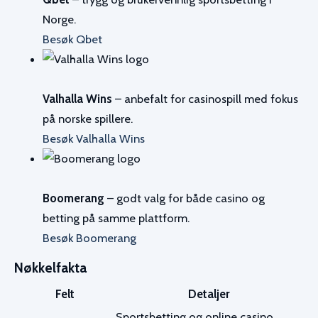
Norge.
Besøk Qbet
Valhalla Wins
– anbefalt for casinospill med fokus
på norske spillere.
Besøk Valhalla Wins
Boomerang
– godt valg for både casino og
betting på samme plattform.
Besøk Boomerang
Nøkkelfakta
Felt
Detaljer
Sportsbetting og online casino