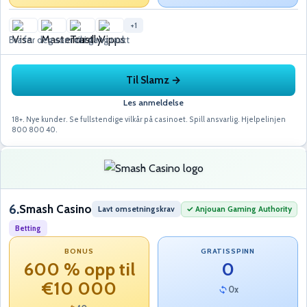
+1
Bra for deg som vil i gang raskt
Til Slamz →
Les anmeldelse
18+. Nye kunder. Se fullstendige vilkår på casinoet. Spill ansvarlig. Hjelpelinjen
800 800 40.
6.
Smash Casino
✓ Anjouan Gaming Authority
Lavt omsetningskrav
Betting
BONUS
GRATISSPINN
600 % opp til
0
€10 000
0x