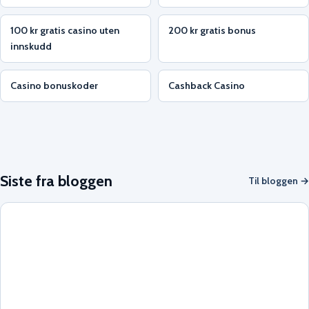
100 kr gratis casino uten
200 kr gratis bonus
innskudd
Casino bonuskoder
Cashback Casino
Siste fra bloggen
Til bloggen →