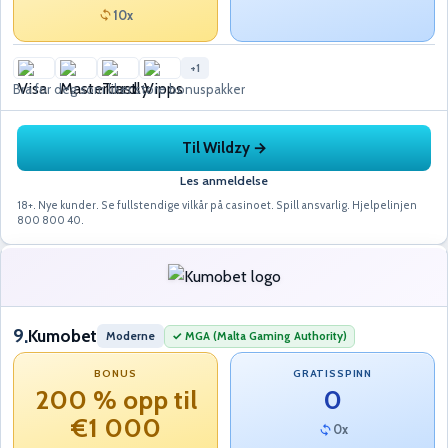
10x
+1
Bra for deg som liker store bonuspakker
Til Wildzy →
Les anmeldelse
18+. Nye kunder. Se fullstendige vilkår på casinoet. Spill ansvarlig. Hjelpelinjen
800 800 40.
9.
Kumobet
✓ MGA (Malta Gaming Authority)
Moderne
BONUS
GRATISSPINN
200 % opp til
0
€1 000
0x