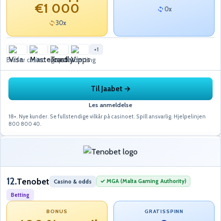
€1 000
0x
30x
+1
Bra for casino og sportsbetting
Til Jaabet →
Les anmeldelse
18+. Nye kunder. Se fullstendige vilkår på casinoet. Spill ansvarlig. Hjelpelinjen
800 800 40.
12.
Tenobet
✓ MGA (Malta Gaming Authority)
Casino & odds
Betting
BONUS
GRATISSPINN