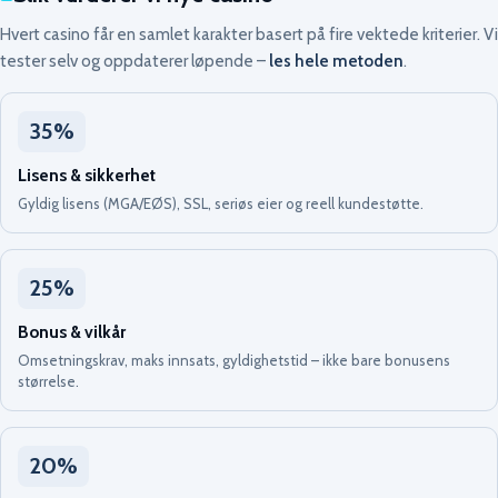
Hvert casino får en samlet karakter basert på fire vektede kriterier. Vi
tester selv og oppdaterer løpende –
les hele metoden
.
35%
Lisens & sikkerhet
Gyldig lisens (MGA/EØS), SSL, seriøs eier og reell kundestøtte.
25%
Bonus & vilkår
Omsetningskrav, maks innsats, gyldighetstid – ikke bare bonusens
størrelse.
20%