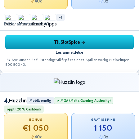
40x
0x
+1
Bra for automat-elskere
Til SlotSpice →
Les anmeldelse
18+. Nye kunder. Se fullstendige vilkår på casinoet. Spill ansvarlig. Hjelpelinjen
800 800 40.
4.
Huzzlin
✓ MGA (Malta Gaming Authority)
Mobilvennlig
opptil 20 % Cashback
BONUS
GRATISSPINN
€1 050
1 150
40x
0x