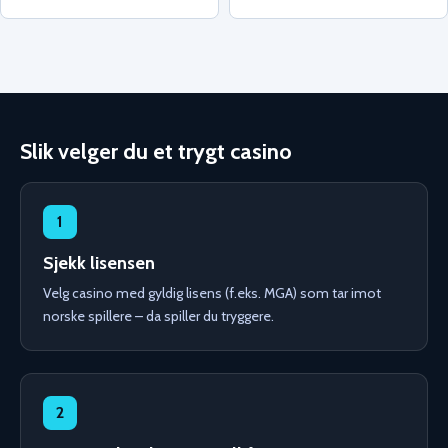
Slik velger du et trygt casino
1
Sjekk lisensen
Velg casino med gyldig lisens (f.eks. MGA) som tar imot
norske spillere – da spiller du tryggere.
2