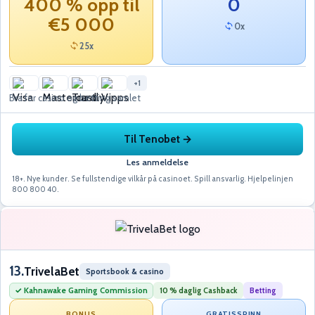
400 % opp til
0
€5 000
0x
25x
+1
Bra for casino og betting samlet
Til Tenobet →
Les anmeldelse
18+. Nye kunder. Se fullstendige vilkår på casinoet. Spill ansvarlig. Hjelpelinjen
800 800 40.
13.
TrivelaBet
Sportsbook & casino
✓ Kahnawake Gaming Commission
10 % daglig Cashback
Betting
BONUS
GRATISSPINN