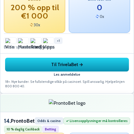
200 % opp til
0
€1 000
0x
30x
+1
Bra for sportsbook og casino
Til TrivelaBet →
Les anmeldelse
18+. Nye kunder. Se fullstendige vilkår på casinoet. Spill ansvarlig. Hjelpelinjen
800 800 40.
14.
ProntoBet
✓ Lisensopplysninger må kontrolleres
Odds & casino
10 % daglig Cashback
Betting