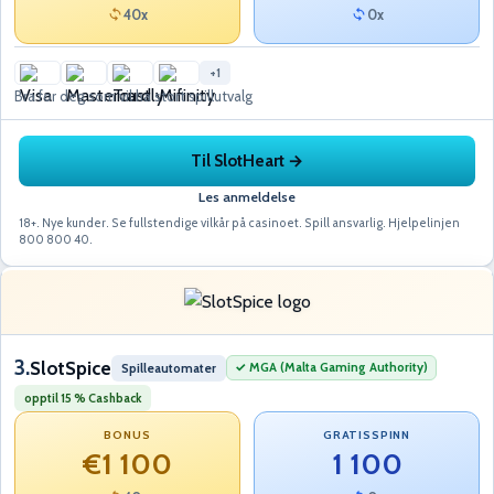
40x
0x
+1
Bra for deg som vil ha stort spillutvalg
Til SlotHeart →
Les anmeldelse
18+. Nye kunder. Se fullstendige vilkår på casinoet. Spill ansvarlig. Hjelpelinjen
800 800 40.
3.
SlotSpice
✓ MGA (Malta Gaming Authority)
Spilleautomater
opptil 15 % Cashback
BONUS
GRATISSPINN
€1 100
1 100