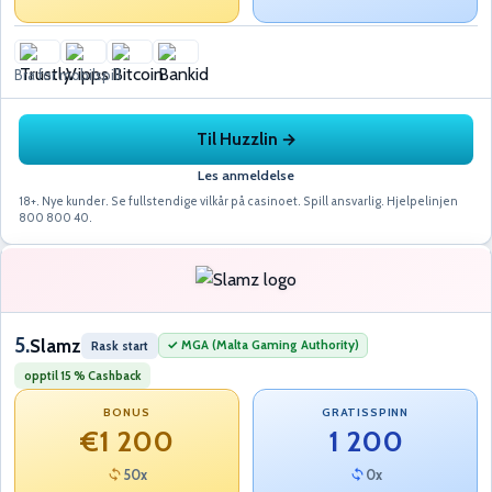
Bra for mobilspill
Til Huzzlin →
Les anmeldelse
18+. Nye kunder. Se fullstendige vilkår på casinoet. Spill ansvarlig. Hjelpelinjen
800 800 40.
5.
Slamz
✓ MGA (Malta Gaming Authority)
Rask start
opptil 15 % Cashback
BONUS
GRATISSPINN
€1 200
1 200
50x
0x