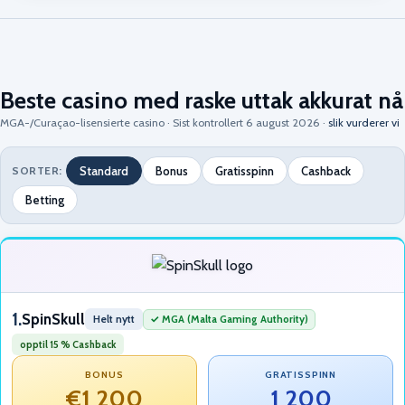
Beste casino med raske uttak akkurat nå
MGA-/Curaçao-lisensierte casino · Sist kontrollert 6 august 2026 ·
slik vurderer vi
Standard
Bonus
Gratisspinn
Cashback
SORTER:
Betting
1.
SpinSkull
✓ MGA (Malta Gaming Authority)
Helt nytt
opptil 15 % Cashback
BONUS
GRATISSPINN
€1 200
1 200