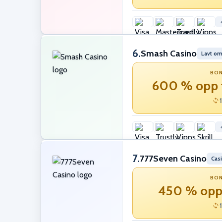
6.
Smash Casino
Lavt om
BO
600 % opp 
7.
777Seven Casino
Cas
BO
450 % opp 