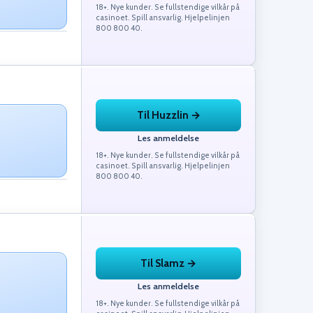
18+. Nye kunder. Se fullstendige vilkår på
casinoet. Spill ansvarlig. Hjelpelinjen
800 800 40.
Til Huzzlin →
Les anmeldelse
18+. Nye kunder. Se fullstendige vilkår på
casinoet. Spill ansvarlig. Hjelpelinjen
800 800 40.
Til Slamz →
Les anmeldelse
18+. Nye kunder. Se fullstendige vilkår på