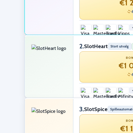
€1 
2.
SlotHeart
Stort utvalg
BO
€1 
3.
SlotSpice
Spilleautomat
BO
€1 