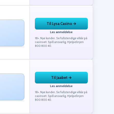
Til Lysa Casino →
Les anmeldelse
18+. Nye kunder. Se fullstendige vilkår på
casinoet. Spill ansvarlig. Hjelpelinjen
800 800 40.
Til Jaabet →
Les anmeldelse
18+. Nye kunder. Se fullstendige vilkår på
casinoet. Spill ansvarlig. Hjelpelinjen
800 800 40.