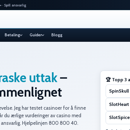
+ · Spill ansvarlig
Betaling
Guider
Blogg
raske uttak
–
🏆 Topp 3 a
ammenlignet
SpinSkul
SlotHear
velse. Jeg har testet casinoer for å finne
får du ærlige vurderinger av casino med
SlotSpic
ill ansvarlig. Hjelpelinjen 800 800 40.