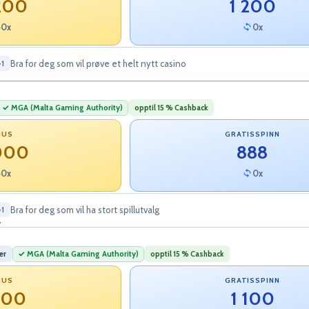
200
1 200
40x
0x
Bra for deg som vil prøve et helt nytt casino
+1
✓ MGA (Malta Gaming Authority)
opptil 15 % Cashback
NUS
GRATISSPINN
000
888
40x
0x
Bra for deg som vil ha stort spillutvalg
+1
✓ MGA (Malta Gaming Authority)
er
opptil 15 % Cashback
NUS
GRATISSPINN
100
1 100