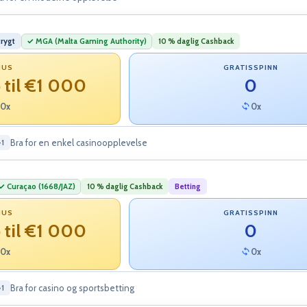
✓ MGA (Malta Gaming Authority)
trygt
10 % daglig Cashback
NUS
GRATISSPINN
til €1 000
0
30x
0x
Bra for en enkel casinoopplevelse
+1
✓ Curaçao (1668/JAZ)
10 % daglig Cashback
Betting
NUS
GRATISSPINN
til €1 000
0
30x
0x
Bra for casino og sportsbetting
+1