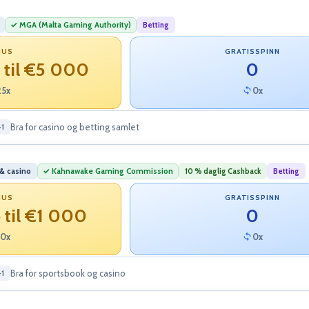
✓ MGA (Malta Gaming Authority)
Betting
NUS
GRATISSPINN
til €5 000
0
25x
0x
Bra for casino og betting samlet
+1
✓ Kahnawake Gaming Commission
& casino
10 % daglig Cashback
Betting
NUS
GRATISSPINN
til €1 000
0
30x
0x
Bra for sportsbook og casino
+1