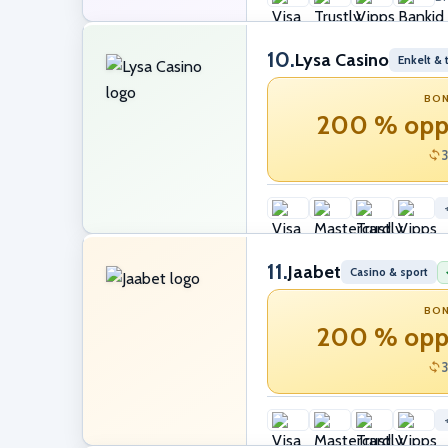
10.
Lysa Casino
Enkelt & 
BO
200 % opp 
11.
Jaabet
Casino & sport
BO
200 % opp 