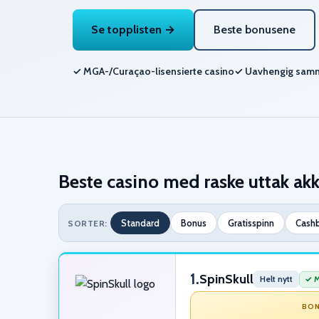
Se topplisten →
Beste bonusene
✓ MGA-/Curaçao-lisensierte casino
✓ Uavhengig samm
Beste casino med raske uttak akk
Standard
Bonus
Gratisspinn
Cash
SORTER:
1.
SpinSkull
✓ M
Helt nytt
BO