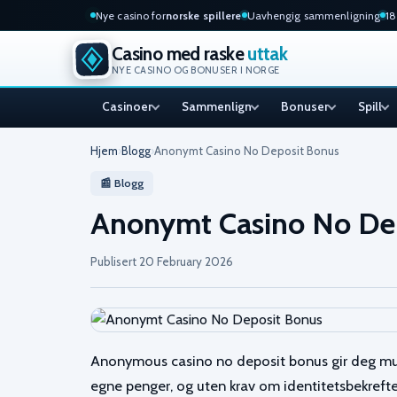
Nye casino for
norske spillere
Uavhengig sammenligning
18
Casino med raske
uttak
NYE CASINO OG BONUSER I NORGE
Casinoer
Sammenlign
Bonuser
Spill
Hjem
›
Blogg
›
Anonymt Casino No Deposit Bonus
📰 Blogg
Anonymt Casino No De
Publisert 20 February 2026
Anonymous casino no deposit bonus gir deg mulig
egne penger, og uten krav om identitetsbekreftel