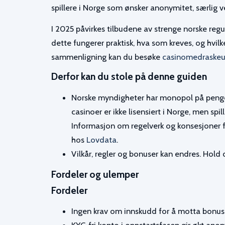
spillere i Norge som ønsker anonymitet, særlig v
I 2025 påvirkes tilbudene av strenge norske re
dette fungerer praktisk, hva som kreves, og hvilke
sammenligning kan du besøke
casinomedraskeu
Derfor kan du stole på denne guiden
Norske myndigheter har monopol på penges
casinoer er ikke lisensiert i Norge, men spill
Informasjon om regelverk og konsesjoner 
hos
Lovdata
.
Vilkår, regler og bonuser kan endres. Hold 
Fordeler og ulemper
Fordeler
Ingen krav om innskudd for å motta bonus