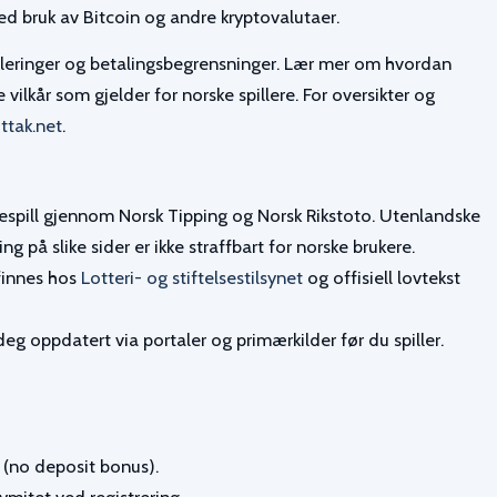
ed bruk av Bitcoin og andre kryptovalutaer.
guleringer og betalingsbegrensninger. Lær mer om hvordan
 vilkår som gjelder for norske spillere. For oversikter og
ttak.net
.
pill gjennom Norsk Tipping og Norsk Rikstoto. Utenlandske
ing på slike sider er ikke straffbart for norske brukere.
finnes hos
Lotteri- og stiftelsestilsynet
og offisiell lovtekst
deg oppdatert via portaler og primærkilder før du spiller.
 (no deposit bonus).