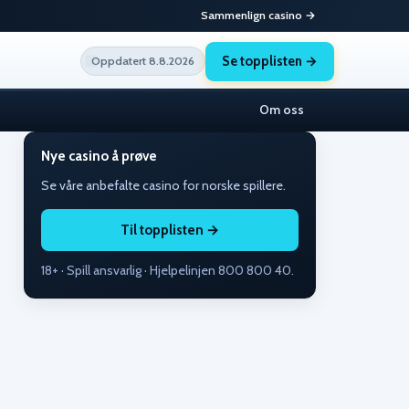
Sammenlign casino →
Se topplisten →
Oppdatert 8.8.2026
Om oss
Nye casino å prøve
Se våre anbefalte casino for norske spillere.
Til topplisten →
18+ · Spill ansvarlig · Hjelpelinjen 800 800 40.