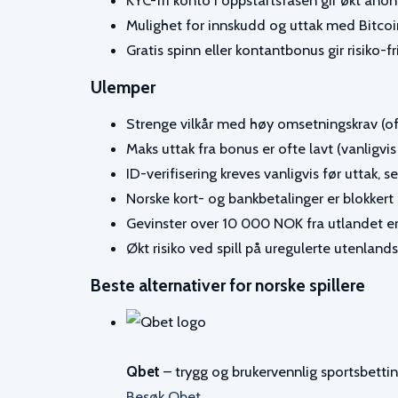
KYC-fri konto i oppstartsfasen gir økt anon
Mulighet for innskudd og uttak med Bitcoin
Gratis spinn eller kontantbonus gir risiko-fri
Ulemper
Strenge vilkår med høy omsetningskrav (o
Maks uttak fra bonus er ofte lavt (vanlig
ID-verifisering kreves vanligvis før uttak, s
Norske kort- og bankbetalinger er blokkert
Gevinster over 10 000 NOK fra utlandet er 
Økt risiko ved spill på uregulerte utenland
Beste alternativer for norske spillere
Qbet
– trygg og brukervennlig sportsbettin
Besøk Qbet