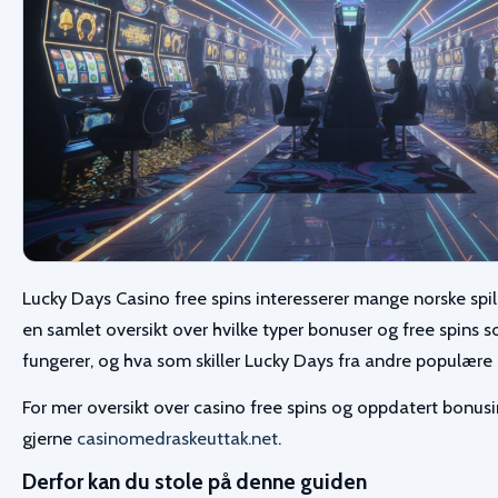
Lucky Days Casino free spins interesserer mange norske spill
en samlet oversikt over hvilke typer bonuser og free spins 
fungerer, og hva som skiller Lucky Days fra andre populære 
For mer oversikt over casino free spins og oppdatert bonus
gjerne
casinomedraskeuttak.net
.
Derfor kan du stole på denne guiden