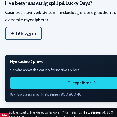
Hva betyr ansvarlig spill på Lucky Days?
Casinoet tilbyr verktøy som innskuddsgrenser og tidskontroll
av norske myndigheter.
← Til bloggen
Nye casino å prøve
Se våre anbefalte casino for norske spillere.
Til topplisten →
18+ · Spill ansvarlig · Hjelpelinjen 800 800 40.
Spill ansvarlig. Har du et spillproblem? Få hjelp hos
Hjelpelinjen
på 800
18+