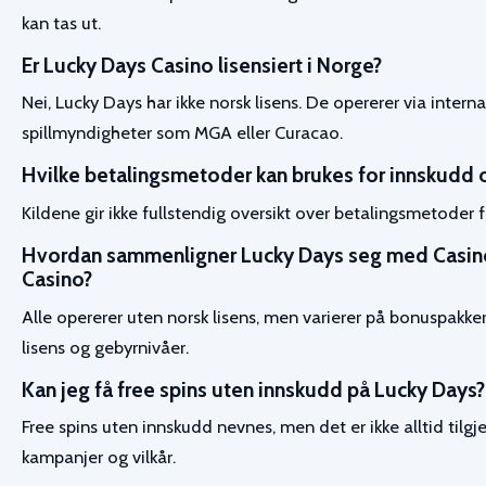
kan tas ut.
Er Lucky Days Casino lisensiert i Norge?
Nei, Lucky Days har ikke norsk lisens. De opererer via intern
spillmyndigheter som MGA eller Curacao.
Hvilke betalingsmetoder kan brukes for innskudd 
Kildene gir ikke fullstendig oversikt over betalingsmetoder 
Hvordan sammenligner Lucky Days seg med Casin
Casino?
Alle opererer uten norsk lisens, men varierer på bonuspakker,
lisens og gebyrnivåer.
Kan jeg få free spins uten innskudd på Lucky Days?
Free spins uten innskudd nevnes, men det er ikke alltid tilgje
kampanjer og vilkår.