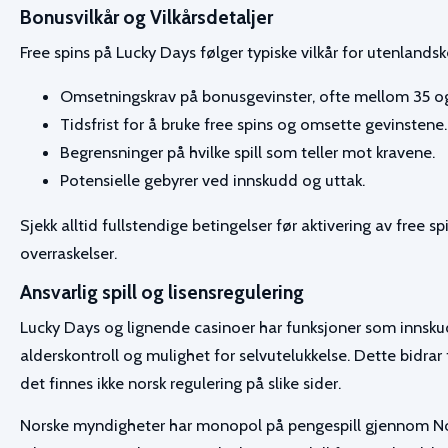
Bonusvilkår og Vilkårsdetaljer
Free spins på Lucky Days følger typiske vilkår for utenlandsk
Omsetningskrav på bonusgevinster, ofte mellom 35 o
Tidsfrist for å bruke free spins og omsette gevinstene.
Begrensninger på hvilke spill som teller mot kravene.
Potensielle gebyrer ved innskudd og uttak.
Sjekk alltid fullstendige betingelser før aktivering av free s
overraskelser.
Ansvarlig spill og lisensregulering
Lucky Days og lignende casinoer har funksjoner som innsku
alderskontroll og mulighet for selvutelukkelse. Dette bidrar 
det finnes ikke norsk regulering på slike sider.
Norske myndigheter har monopol på pengespill gjennom No