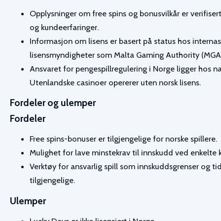
Opplysninger om free spins og bonusvilkår er verifisert 
og kundeerfaringer.
Informasjon om lisens er basert på status hos interna
lisensmyndigheter som Malta Gaming Authority (MGA
Ansvaret for pengespillregulering i Norge ligger hos 
Utenlandske casinoer opererer uten norsk lisens.
Fordeler og ulemper
Fordeler
Free spins-bonuser er tilgjengelige for norske spillere.
Mulighet for lave minstekrav til innskudd ved enkelte
Verktøy for ansvarlig spill som innskuddsgrenser og t
tilgjengelige.
Ulemper