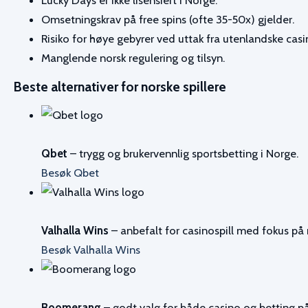
Lucky Days er ikke lisensiert i Norge.
Omsetningskrav på free spins (ofte 35-50x) gjelder.
Risiko for høye gebyrer ved uttak fra utenlandske casi
Manglende norsk regulering og tilsyn.
Beste alternativer for norske spillere
Qbet
– trygg og brukervennlig sportsbetting i Norge.
Besøk Qbet
Valhalla Wins
– anbefalt for casinospill med fokus på n
Besøk Valhalla Wins
Boomerang
– godt valg for både casino og betting 