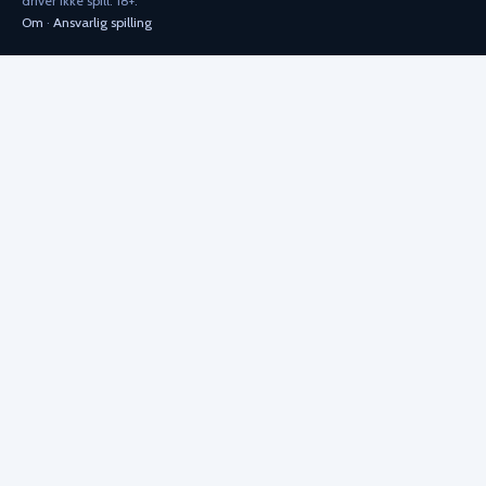
driver ikke spill. 18+.
Om
·
Ansvarlig spilling