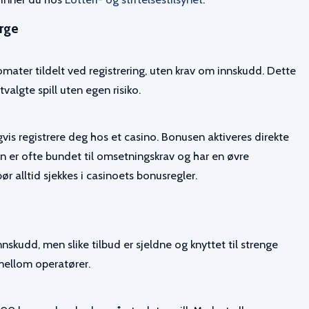
orge
omater tildelt ved registrering, uten krav om innskudd. Dette
tvalgte spill uten egen risiko.
gvis registrere deg hos et casino. Bonusen aktiveres direkte
nn er ofte bundet til omsetningskrav og har en øvre
ør alltid sjekkes i casinoets bonusregler.
nnskudd, men slike tilbud er sjeldne og knyttet til strenge
 mellom operatører.