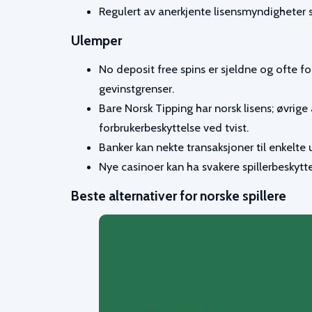
Regulert av anerkjente lisensmyndighete
Ulemper
No deposit free spins er sjeldne og ofte
gevinstgrenser.
Bare Norsk Tipping har norsk lisens; øvrige 
forbrukerbeskyttelse ved tvist.
Banker kan nekte transaksjoner til enkelte
Nye casinoer kan ha svakere spillerbesky
Beste alternativer for norske spillere