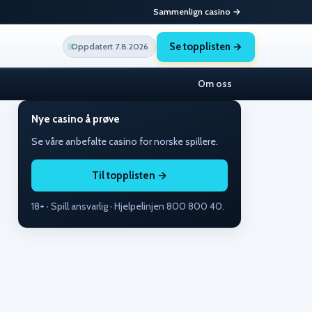
Sammenlign casino →
Se topplisten →
Oppdatert 7.8.2026
Om oss
Nye casino å prøve
Se våre anbefalte casino for norske spillere.
Til topplisten →
18+ · Spill ansvarlig · Hjelpelinjen 800 800 40.