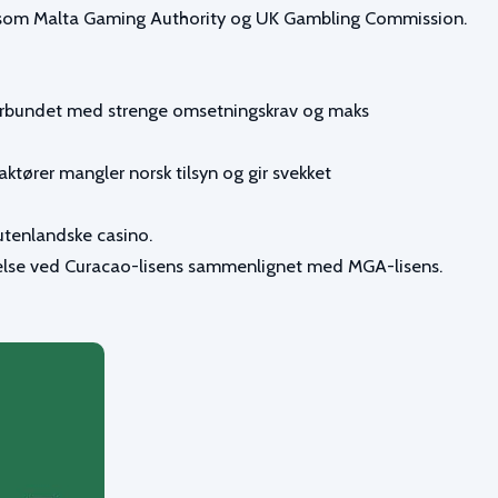
r som Malta Gaming Authority og UK Gambling Commission.
 forbundet med strenge omsetningskrav og maks
aktører mangler norsk tilsyn og gir svekket
 utenlandske casino.
ttelse ved Curacao-lisens sammenlignet med MGA-lisens.