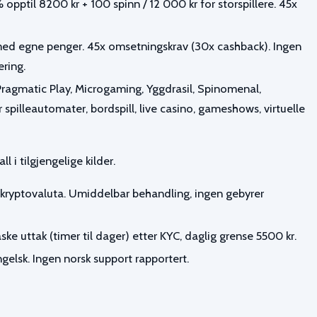
% opptil 8200 kr + 100 spinn / 12 000 kr for storspillere. 45x
t med egne penger. 45x omsetningskrav (30x cashback). Ingen
ring.
Pragmatic Play, Microgaming, Yggdrasil, Spinomenal,
 spilleautomater, bordspill, live casino, gameshows, virtuelle
l i tilgjengelige kilder.
kryptovaluta. Umiddelbar behandling, ingen gebyrer
ke uttak (timer til dager) etter KYC, daglig grense 5500 kr.
ngelsk. Ingen norsk support rapportert.