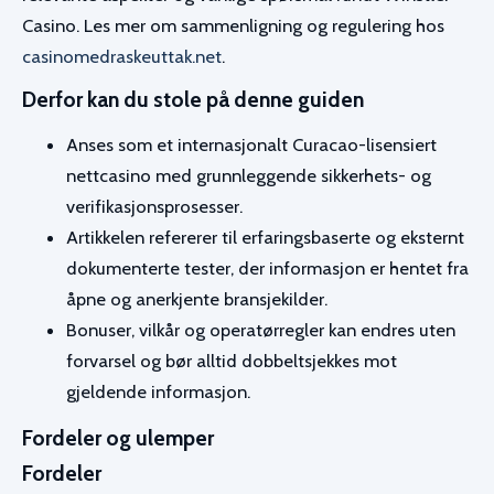
Casino. Les mer om sammenligning og regulering hos
casinomedraskeuttak.net
.
Derfor kan du stole på denne guiden
Anses som et internasjonalt Curacao-lisensiert
nettcasino med grunnleggende sikkerhets- og
verifikasjonsprosesser.
Artikkelen refererer til erfaringsbaserte og eksternt
dokumenterte tester, der informasjon er hentet fra
åpne og anerkjente bransjekilder.
Bonuser, vilkår og operatørregler kan endres uten
forvarsel og bør alltid dobbeltsjekkes mot
gjeldende informasjon.
Fordeler og ulemper
Fordeler