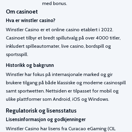
med bonus.
Om casinoet
Hva er winstler casino?
Winstler Casino er et online casino etablert i 2022.
Casinoet tilbyr et bredt spillutvalg på over 4000 titler,
inkludert spilleautomater, live casino, bordspill og
sportsspill.
Historikk og bakgrunn
Winstler har fokus på internasjonale marked og gir
brukere tilgang på både klassiske og moderne casinospill
samt sportwetten. Nettsiden er tilpasset for mobil og
ulike plattformer som Android, iOS og Windows.
Regulatorisk og lisensstatus
Lisensinformasjon og godkjenninger
Winstler Casino har lisens fra Curacao eGaming (CIL