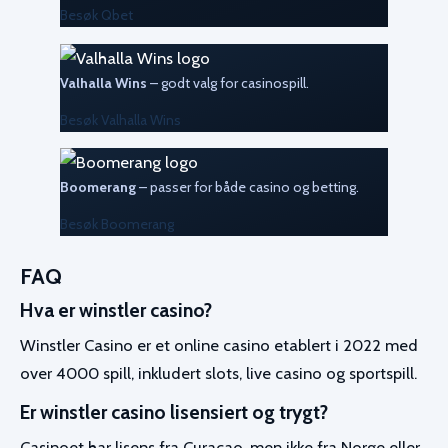
Besøk Qbet
Valhalla Wins
– godt valg for casinospill.
Besøk Valhalla Wins
Boomerang
– passer for både casino og betting.
Besøk Boomerang
FAQ
Hva er winstler casino?
Winstler Casino er et online casino etablert i 2022 med
over 4000 spill, inkludert slots, live casino og sportspill.
Er winstler casino lisensiert og trygt?
Casinoet har lisens fra Curacao, men ikke fra Norge eller