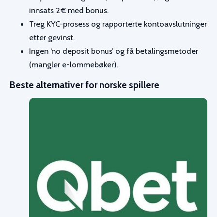
innsats 2 € med bonus.
Treg KYC-prosess og rapporterte kontoavslutninger
etter gevinst.
Ingen ‘no deposit bonus’ og få betalingsmetoder
(mangler e-lommebøker).
Beste alternativer for norske spillere