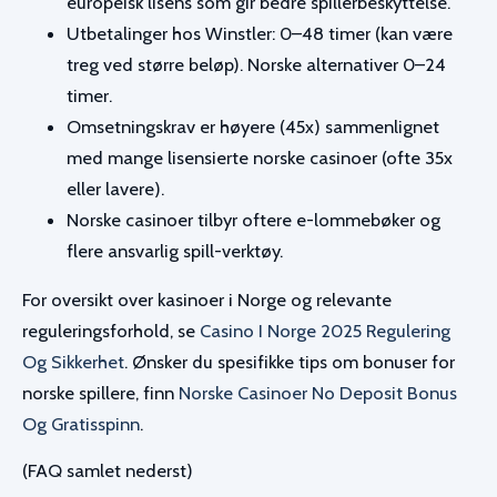
europeisk lisens som gir bedre spillerbeskyttelse.
Utbetalinger hos Winstler: 0–48 timer (kan være
treg ved større beløp). Norske alternativer 0–24
timer.
Omsetningskrav er høyere (45x) sammenlignet
med mange lisensierte norske casinoer (ofte 35x
eller lavere).
Norske casinoer tilbyr oftere e-lommebøker og
flere ansvarlig spill-verktøy.
For oversikt over kasinoer i Norge og relevante
reguleringsforhold, se
Casino I Norge 2025 Regulering
Og Sikkerhet
. Ønsker du spesifikke tips om bonuser for
norske spillere, finn
Norske Casinoer No Deposit Bonus
Og Gratisspinn
.
(FAQ samlet nederst)