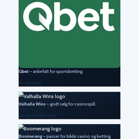
Qbet
– anbefalt for sportsbetting.
Besøk Qbet
Valhalla Wins
– godt valg for casinospill.
Besøk Valhalla Wins
Boomerang
– passer for både casino og betting.