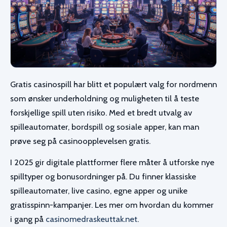
Gratis casinospill har blitt et populært valg for nordmenn
som ønsker underholdning og muligheten til å teste
forskjellige spill uten risiko. Med et bredt utvalg av
spilleautomater, bordspill og sosiale apper, kan man
prøve seg på casinoopplevelsen gratis.
I 2025 gir digitale plattformer flere måter å utforske nye
spilltyper og bonusordninger på. Du finner klassiske
spilleautomater, live casino, egne apper og unike
gratisspinn-kampanjer. Les mer om hvordan du kommer
i gang på
casinomedraskeuttak.net
.