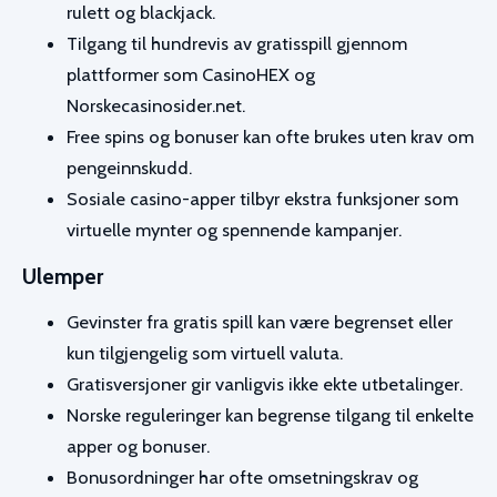
rulett og blackjack.
Tilgang til hundrevis av gratisspill gjennom
plattformer som CasinoHEX og
Norskecasinosider.net.
Free spins og bonuser kan ofte brukes uten krav om
pengeinnskudd.
Sosiale casino-apper tilbyr ekstra funksjoner som
virtuelle mynter og spennende kampanjer.
Ulemper
Gevinster fra gratis spill kan være begrenset eller
kun tilgjengelig som virtuell valuta.
Gratisversjoner gir vanligvis ikke ekte utbetalinger.
Norske reguleringer kan begrense tilgang til enkelte
apper og bonuser.
Bonusordninger har ofte omsetningskrav og