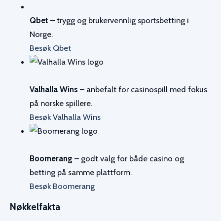
Qbet
– trygg og brukervennlig sportsbetting i
Norge.
Besøk Qbet
Valhalla Wins
– anbefalt for casinospill med fokus
på norske spillere.
Besøk Valhalla Wins
Boomerang
– godt valg for både casino og
betting på samme plattform.
Besøk Boomerang
Nøkkelfakta