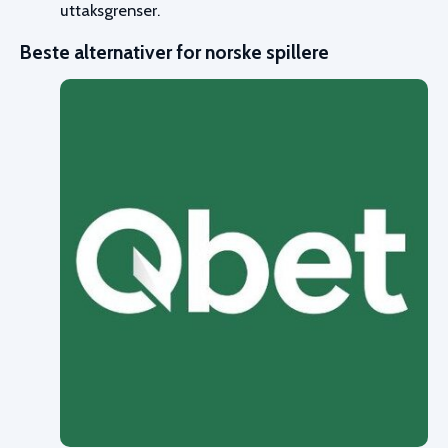
uttaksgrenser.
Beste alternativer for norske spillere