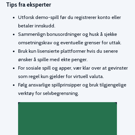
Tips fra eksperter
Utforsk demo-spill før du registrerer konto eller
betaler innskudd.
Sammenlign bonusordninger og husk å sjekke
omsetningskrav og eventuelle grenser for uttak.
Bruk kun lisensierte plattformer hvis du senere
ønsker å spille med ekte penger.
For sosiale spill og apper, vær klar over at gevinster
som regel kun gjelder for virtuell valuta.
Følg ansvarlige spillprinsipper og bruk tilgjengelige
verktøy for selvbegrensning.