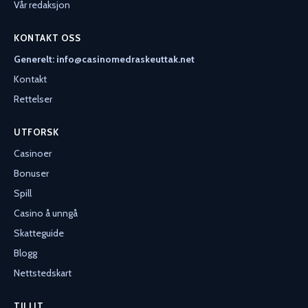
Vår redaksjon
KONTAKT OSS
Generelt: info@casinomedraskeuttak.net
Kontakt
Rettelser
UTFORSK
Casinoer
Bonuser
Spill
Casino å unngå
Skatteguide
Blogg
Nettstedskart
TILLIT