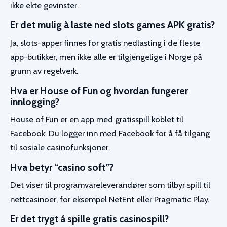
ikke ekte gevinster.
Er det mulig å laste ned slots games APK gratis?
Ja, slots-apper finnes for gratis nedlasting i de fleste
app-butikker, men ikke alle er tilgjengelige i Norge på
grunn av regelverk.
Hva er House of Fun og hvordan fungerer
innlogging?
House of Fun er en app med gratisspill koblet til
Facebook. Du logger inn med Facebook for å få tilgang
til sosiale casinofunksjoner.
Hva betyr “casino soft”?
Det viser til programvareleverandører som tilbyr spill til
nettcasinoer, for eksempel NetEnt eller Pragmatic Play.
Er det trygt å spille gratis casinospill?