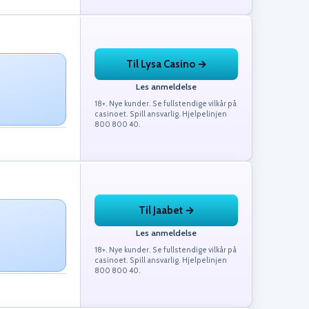
Til Lysa Casino →
Les anmeldelse
18+. Nye kunder. Se fullstendige vilkår på
casinoet. Spill ansvarlig. Hjelpelinjen
800 800 40.
Til Jaabet →
Les anmeldelse
18+. Nye kunder. Se fullstendige vilkår på
casinoet. Spill ansvarlig. Hjelpelinjen
800 800 40.