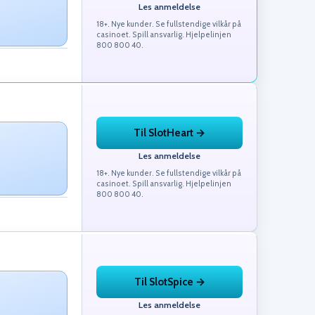
Les anmeldelse
18+. Nye kunder. Se fullstendige vilkår på
casinoet. Spill ansvarlig. Hjelpelinjen
800 800 40.
Til SlotHeart →
Les anmeldelse
18+. Nye kunder. Se fullstendige vilkår på
casinoet. Spill ansvarlig. Hjelpelinjen
800 800 40.
Til SlotSpice →
Les anmeldelse