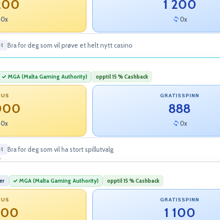
200
1 200
40x
0x
Bra for deg som vil prøve et helt nytt casino
+1
✓ MGA (Malta Gaming Authority)
opptil 15 % Cashback
NUS
GRATISSPINN
000
888
40x
0x
Bra for deg som vil ha stort spillutvalg
+1
✓ MGA (Malta Gaming Authority)
er
opptil 15 % Cashback
NUS
GRATISSPINN
100
1 100