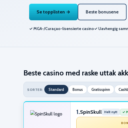
Se topplisten →
Beste bonusene
✓ MGA-/Curaçao-lisensierte casino
✓ Uavhengig samm
Beste casino med raske uttak akk
Standard
Bonus
Gratisspinn
Cash
SORTER:
1.
SpinSkull
✓ M
Helt nytt
BO