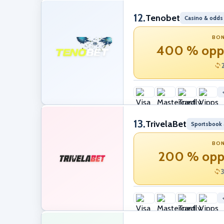
12.
Tenobet
Casino & odds
BO
400 % opp 
13.
TrivelaBet
Sportsbook 
BO
200 % opp 