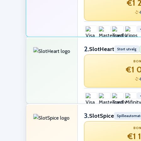
€1 
2.
SlotHeart
Stort utvalg
BO
€1 
3.
SlotSpice
Spilleautomat
BO
€1 