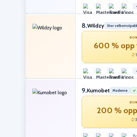
8.
Wildzy
Stor velkomstpak
BO
600 % opp 
9.
Kumobet
✓ 
Moderne
BO
200 % opp 
Br