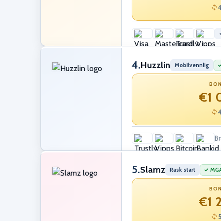
4.
Huzzlin
✓
Mobilvennlig
BO
€1 
Br
5.
Slamz
✓ MGA 
Rask start
BO
€1 