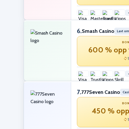
6.
Smash Casino
Lavt om
BO
600 % opp 
7.
777Seven Casino
Cas
BO
450 % opp 