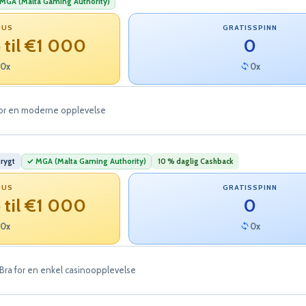
MGA (Malta Gaming Authority)
NUS
GRATISSPINN
til €1 000
0
30x
0x
for en moderne opplevelse
✓ MGA (Malta Gaming Authority)
trygt
10 % daglig Cashback
NUS
GRATISSPINN
til €1 000
0
30x
0x
Bra for en enkel casinoopplevelse