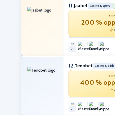
11.
Jaabet
Casino & sport
BO
200 % opp 
+1
12.
Tenobet
Casino & odds
BO
400 % opp 
+1