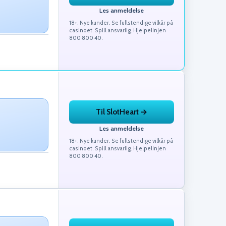
Les anmeldelse
18+. Nye kunder. Se fullstendige vilkår på
casinoet. Spill ansvarlig. Hjelpelinjen
800 800 40.
Til SlotHeart →
Les anmeldelse
18+. Nye kunder. Se fullstendige vilkår på
casinoet. Spill ansvarlig. Hjelpelinjen
800 800 40.