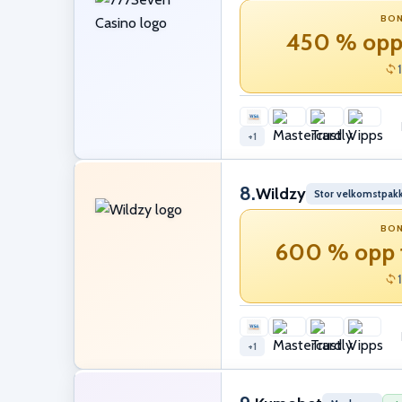
BO
450 % opp 
+1
8.
Wildzy
Stor velkomstpak
BO
600 % opp 
+1