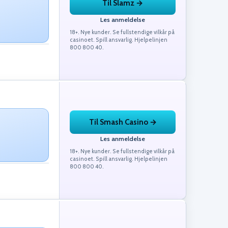
Til Slamz →
Les anmeldelse
18+. Nye kunder. Se fullstendige vilkår på
casinoet. Spill ansvarlig. Hjelpelinjen
800 800 40.
Til Smash Casino →
Les anmeldelse
18+. Nye kunder. Se fullstendige vilkår på
casinoet. Spill ansvarlig. Hjelpelinjen
800 800 40.