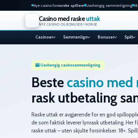
Nye casino for
norske spillere
Uavhengig sammenligning
18
Casino med raske
uttak
NYE CASINO OG BONUSER I NORGE
Casinoer
Sammenlign
Bonuser
Spill
🎰 Uavhengig casinosammenligning
Beste
casino med 
rask utbetaling s
Raske uttak er avgjørende for en god spillopple
de som faktisk leverer lynrask utbetaling. Her 
raske uttak – uten skjulte forsinkelser. 18+. Sp