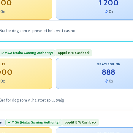
200
1 200
40x
0x
Bra for deg som vil prøve et helt nytt casino
✓ MGA (Malta Gaming Authority)
opptil 15 % Cashback
NUS
GRATISSPINN
000
888
40x
0x
Bra for deg som vil ha stort spillutvalg
✓ MGA (Malta Gaming Authority)
er
opptil 15 % Cashback