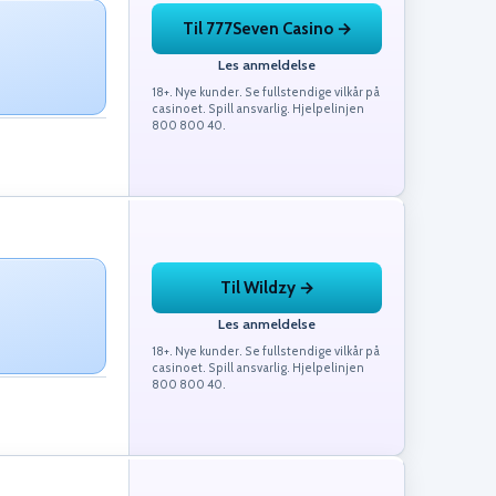
Til 777Seven Casino →
Les anmeldelse
18+. Nye kunder. Se fullstendige vilkår på
casinoet. Spill ansvarlig. Hjelpelinjen
800 800 40.
Til Wildzy →
Les anmeldelse
18+. Nye kunder. Se fullstendige vilkår på
casinoet. Spill ansvarlig. Hjelpelinjen
800 800 40.