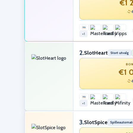
€1 
+1
2.
SlotHeart
Stort utvalg
BO
€1 
+1
3.
SlotSpice
Spilleautomat