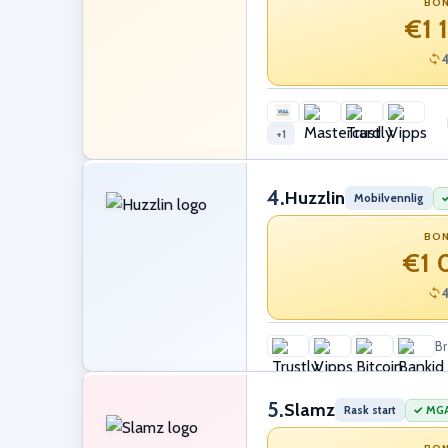
BO
€1 
+1
4.
Huzzlin
✓
Mobilvennlig
BO
€1 
Br
5.
Slamz
✓ MGA 
Rask start