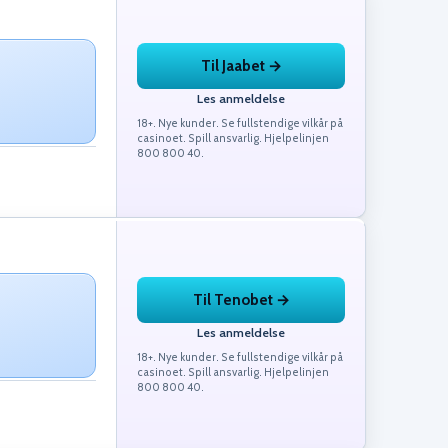
Til Jaabet →
Les anmeldelse
18+. Nye kunder. Se fullstendige vilkår på
casinoet. Spill ansvarlig. Hjelpelinjen
800 800 40.
Til Tenobet →
Les anmeldelse
18+. Nye kunder. Se fullstendige vilkår på
casinoet. Spill ansvarlig. Hjelpelinjen
800 800 40.