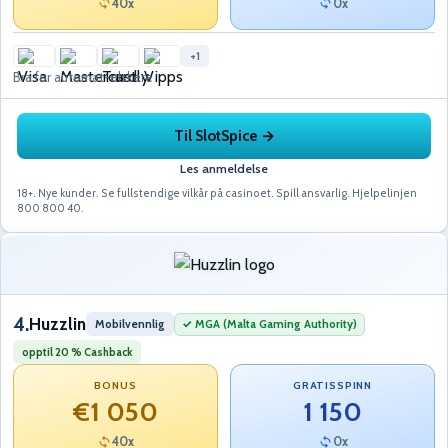
40x
0x
+1
Bra for automat-elskere
Til SlotSpice →
Les anmeldelse
18+. Nye kunder. Se fullstendige vilkår på casinoet. Spill ansvarlig. Hjelpelinjen
800 800 40.
4.
Huzzlin
✓ MGA (Malta Gaming Authority)
Mobilvennlig
opptil 20 % Cashback
BONUS
GRATISSPINN
€1 050
1 150
40x
0x