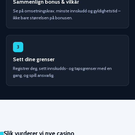
Sammenlign bonus & vilkår
Se på omsetningskrav, minste innskudd og gyldighetstid –
ikke bare størrelsen på bonusen.
3
Sett dine grenser
Registrer deg, sett innskudds- og tapsgrenser med en
gang, og spill ansvarlig.
Slik vurderer vi nye casino