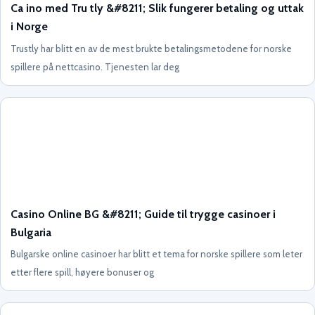
Ca ino med Tru tly &#8211; Slik fungerer betaling og uttak
i Norge
Trustly har blitt en av de mest brukte betalingsmetodene for norske
spillere på nettcasino. Tjenesten lar deg
Casino Online BG &#8211; Guide til trygge casinoer i
Bulgaria
Bulgarske online casinoer har blitt et tema for norske spillere som leter
etter flere spill, høyere bonuser og