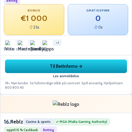
Betting
BONUS
GRATISSPINN
€1 000
0
25x
0x
+1
Bra for casino og betting
Til BetInferno →
Les anmeldelse
18+. Nye kunder. Se fullstendige vilkår på casinoet. Spill ansvarlig. Hjelpelinjen
800 800 40.
16.
Reblz
✓ MGA (Malta Gaming Authority)
Casino & sports
opptil 15 % Cashback
Betting