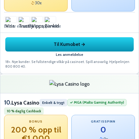
30x
Bra for en moderne opplevelse
Til Kumobet →
Les anmeldelse
18+. Nye kunder. Se fullstendige vilkår på casinoet. Spill ansvarlig. Hjelpelinjen
800 800 40.
10.
Lysa Casino
✓ MGA (Malta Gaming Authority)
Enkelt & trygt
10 % daglig Cashback
BONUS
GRATISSPINN
200 % opp til
0
€1 000