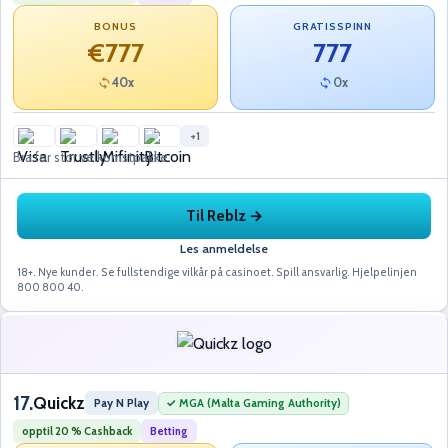
BONUS
GRATISSPINN
€777
777
40x
0x
+1
Bra for stor velkomstpakke
Til Reblz →
Les anmeldelse
18+. Nye kunder. Se fullstendige vilkår på casinoet. Spill ansvarlig. Hjelpelinjen
800 800 40.
17.
Quickz
✓ MGA (Malta Gaming Authority)
Pay N Play
opptil 20 % Cashback
Betting