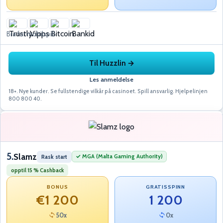
Bra for mobilspill
Til Huzzlin →
Les anmeldelse
18+. Nye kunder. Se fullstendige vilkår på casinoet. Spill ansvarlig. Hjelpelinjen
800 800 40.
5.
Slamz
✓ MGA (Malta Gaming Authority)
Rask start
opptil 15 % Cashback
BONUS
GRATISSPINN
€1 200
1 200
50x
0x