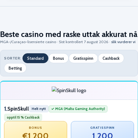
Beste casino med raske uttak akkurat nå
MGA-/Curaçao-lisensierte casino · Sist kontrollert 7 august 2026 ·
slik vurderer vi
Standard
Bonus
Gratisspinn
Cashback
SORTER:
Betting
1.
SpinSkull
✓ MGA (Malta Gaming Authority)
Helt nytt
opptil 15 % Cashback
BONUS
GRATISSPINN
€1 200
1 200