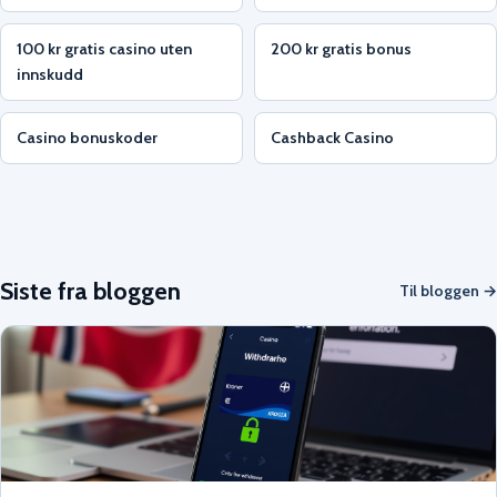
100 kr gratis casino uten
200 kr gratis bonus
innskudd
Casino bonuskoder
Cashback Casino
Siste fra bloggen
Til bloggen →