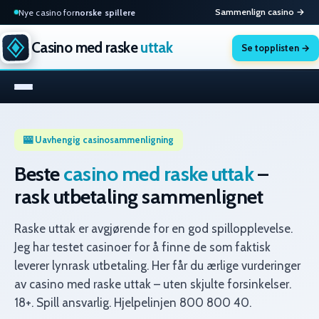
Sammenlign casino →
Nye casino for
norske spillere
Casino med raske
uttak
Se topplisten →
🎰 Uavhengig casinosammenligning
Beste
casino med raske uttak
–
rask utbetaling sammenlignet
Raske uttak er avgjørende for en god spillopplevelse.
Jeg har testet casinoer for å finne de som faktisk
leverer lynrask utbetaling. Her får du ærlige vurderinger
av casino med raske uttak – uten skjulte forsinkelser.
18+. Spill ansvarlig. Hjelpelinjen 800 800 40.