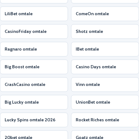
LiliBet omtale
ComeOn omtale
CasinoFriday omtale
Shotz omtale
Ragnaro omtale
IBet omtale
Big Boost omtale
Casino Days omtale
CrashCasino omtale
Vinn omtale
Big Lucky omtale
UnionBet omtale
Lucky Spins omtale 2026
Rocket Riches omtale
20bet omtale
Goatz omtale