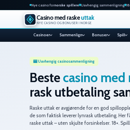
Nye casino for
norske spillere
Uavhengig sammenligning
18
Casino med raske
uttak
NYE CASINO OG BONUSER I NORGE
Casinoer
Sammenlign
Bonuser
Spill
🎰 Uavhengig casinosammenligning
Beste
casino med 
rask utbetaling s
Raske uttak er avgjørende for en god spillopple
de som faktisk leverer lynrask utbetaling. Her 
raske uttak – uten skjulte forsinkelser. 18+. Sp