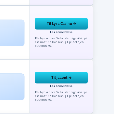
Til Lysa Casino →
Les anmeldelse
18+. Nye kunder. Se fullstendige vilkår på
casinoet. Spill ansvarlig. Hjelpelinjen
800 800 40.
Til Jaabet →
Les anmeldelse
18+. Nye kunder. Se fullstendige vilkår på
casinoet. Spill ansvarlig. Hjelpelinjen
800 800 40.