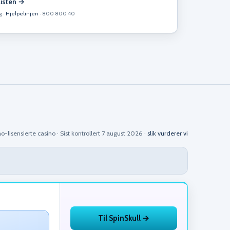
listen →
g ·
Hjelpelinjen
· 800 800 40
lisensierte casino · Sist kontrollert 7 august 2026 ·
slik vurderer vi
Til SpinSkull →