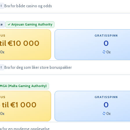
Bra for både casino og odds
+1
✓ Anjouan Gaming Authority
ke
NUS
GRATISSPINN
til €10 000
0
10x
0x
Bra for deg som liker store bonuspakker
+1
MGA (Malta Gaming Authority)
NUS
GRATISSPINN
til €1 000
0
30x
0x
a for en moderne opplevelse