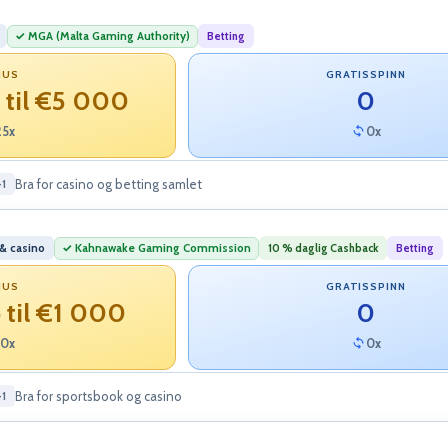
✓ MGA (Malta Gaming Authority)
Betting
NUS
GRATISSPINN
til €5 000
0
25x
0x
Bra for casino og betting samlet
+1
✓ Kahnawake Gaming Commission
& casino
10 % daglig Cashback
Betting
NUS
GRATISSPINN
til €1 000
0
30x
0x
Bra for sportsbook og casino
+1