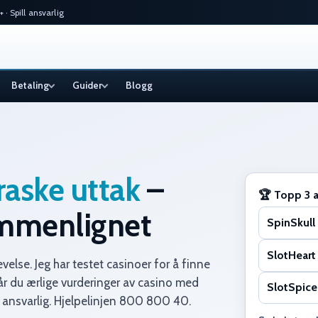
+ · Spill ansvarlig
Betaling
Guider
Blogg
raske uttak
–
🏆 Topp 3 a
ammenlignet
SpinSkul
SlotHear
velse. Jeg har testet casinoer for å finne
får du ærlige vurderinger av casino med
SlotSpic
ill ansvarlig. Hjelpelinjen 800 800 40.