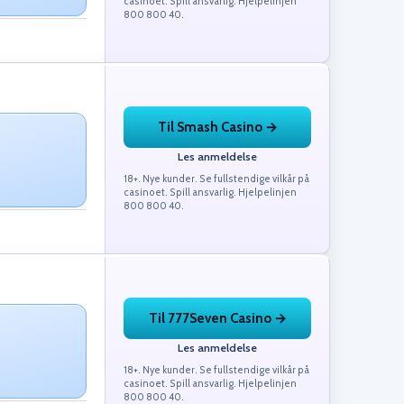
casinoet. Spill ansvarlig. Hjelpelinjen
800 800 40.
Til Smash Casino →
Les anmeldelse
18+. Nye kunder. Se fullstendige vilkår på
casinoet. Spill ansvarlig. Hjelpelinjen
800 800 40.
Til 777Seven Casino →
Les anmeldelse
18+. Nye kunder. Se fullstendige vilkår på
casinoet. Spill ansvarlig. Hjelpelinjen
800 800 40.