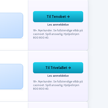
Til Tenobet →
Les anmeldelse
18+. Nye kunder. Se fullstendige vilkår på
casinoet. Spill ansvarlig. Hjelpelinjen
800 800 40.
Til TrivelaBet →
Les anmeldelse
18+. Nye kunder. Se fullstendige vilkår på
casinoet. Spill ansvarlig. Hjelpelinjen
800 800 40.