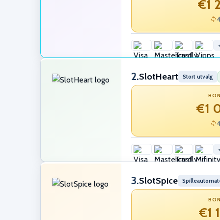
€1 
2.
SlotHeart
Stort utvalg
BO
€1 
3.
SlotSpice
Spilleautomat
BO
€1 